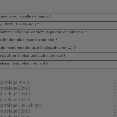
uisine ou la salle de bains ?
 10x20, 10x30, etc.) ?
comme crédence derrière la plaque de cuisson ?
e finition plus mate ou satinée ?
ndu moderne (droite, décalée, chevron…) ?
ou peut-on choisir une autre couleur ?
lage métro blanc brillant ?
Carrelage 10x10
C
Carrelage 20x20
C
Carrelage 25x40
C
Carrelage 30x90
C
Carrelage 60x60 blanc
C
Carrelage 90x90
C
Carrelage blanc
C