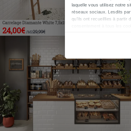
laquelle vous utilisez notre s
réseaux sociaux. Lesdits par
qu’ils ont recueillies à parti
Carrelage Diamante White 7,5x15 métro blanc brillant
consentement à tous les coo
24,00
€
29,99
€
/
M2
être exprimé en cliquant sur 
naviguer après l'installatio