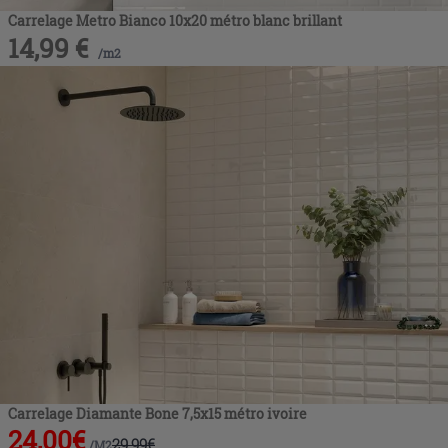
Carrelage Metro Bianco 10x20 métro blanc brillant
14,99
€
/
m2
Carrelage Diamante Bone 7,5x15 métro ivoire
24,00
€
29,99
€
/
M2