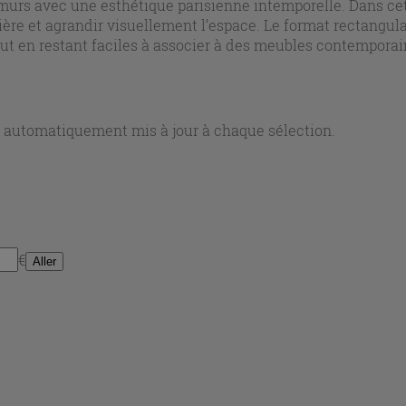
s murs avec une esthétique parisienne intemporelle. Dans ce
ière et agrandir visuellement l’espace. Le format rectangula
ut en restant faciles à associer à des meubles contemporain
neux et nets, de la crédence de cuisine au mur de douche.
nt automatiquement mis à jour à chaque sélection.
€
Aller