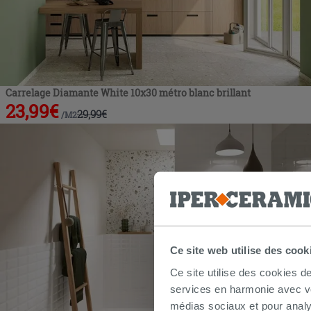
Carrelage Diamante White 10x30 métro blanc brillant
23,99
€
29,99
€
/
M2
Ce site web utilise des cook
Ce site utilise des cookies d
services en harmonie avec vos
médias sociaux et pour analy