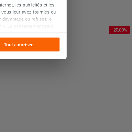
ernet, les publicités et les
 vous leur avez fournies ou
oir davantage ou refusez le
r ». Le consentement peut
-
20
,00%
s pourrez continuer à
Tout autoriser