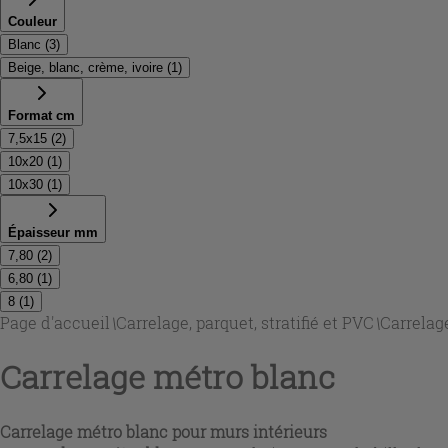
Couleur
Blanc
(
3
)
Beige, blanc, crème, ivoire
(
1
)
Format cm
7,5x15
(
2
)
10x20
(
1
)
10x30
(
1
)
Épaisseur mm
7,80
(
2
)
6,80
(
1
)
8
(
1
)
Page d'accueil
\
Carrelage, parquet, stratifié et PVC
\
Carrelag
Carrelage métro blanc
Carrelage métro blanc pour murs intérieurs