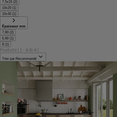
7,5x15
(
2
)
10x20
(
1
)
10x30
(
1
)
Épaisseur mm
7,80
(
2
)
6,80
(
1
)
8
(
1
)
Produits
( 1 - 4 di 4 )
Trier par:
Recommandé