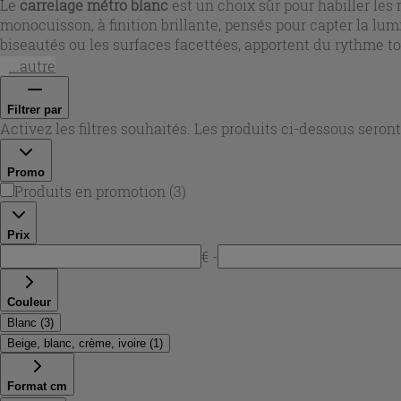
Le
carrelage métro blanc
est un choix sûr pour habiller le
monocuisson, à finition brillante, pensés pour capter la lum
biseautés ou les surfaces facettées, apportent du rythme to
Carrelage métro blanc
se décline pour créer des murs lumi
...autre
Filtrer par
Activez les filtres souhaités. Les produits ci-dessous sero
Promo
Produits en promotion
(
3
)
Prix
€ -
Couleur
Blanc
(
3
)
Beige, blanc, crème, ivoire
(
1
)
Format cm