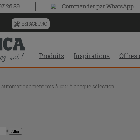
7 26 39
Commander par WhatsApp
ESPACE PRO
Menu
de
l'historique
des
Produits
Inspirations
Offres
recherches
et
du
contenu
recommandé
nt automatiquement mis à jour à chaque sélection.
du
site
€
Aller