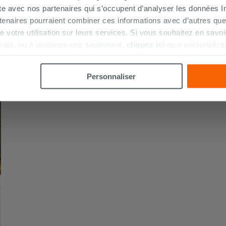
ite avec nos partenaires qui s’occupent d’analyser les données Int
tenaires pourraient combiner ces informations avec d’autres que
r de votre utilisation sur leurs services. Si vous souhaitez en sav
kies, ou à quelques-uns seulement,
cliquez ici
ou « personalize
la touche « Acceptez tout ». En cliquant sur la touche « X », vou
n des cookies techniques uniquement.
Personnaliser