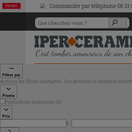
Commander par téléphone 06 21 9
PROMO
PROMO
PROMO
Filtrer par
Activez les filtres souhaités. Les produits ci-dessous sero
Promo
Produits en promotion
(
3
)
Prix
€ -