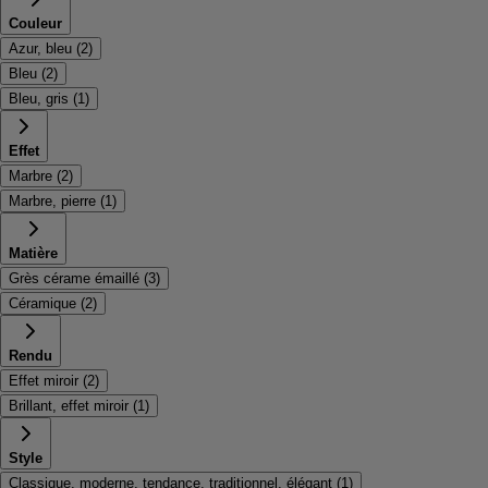
Couleur
Azur, bleu
(
2
)
Bleu
(
2
)
Bleu, gris
(
1
)
Effet
Marbre
(
2
)
Marbre, pierre
(
1
)
Matière
Grès cérame émaillé
(
3
)
Céramique
(
2
)
Rendu
Effet miroir
(
2
)
Brillant, effet miroir
(
1
)
Style
Classique, moderne, tendance, traditionnel, élégant
(
1
)