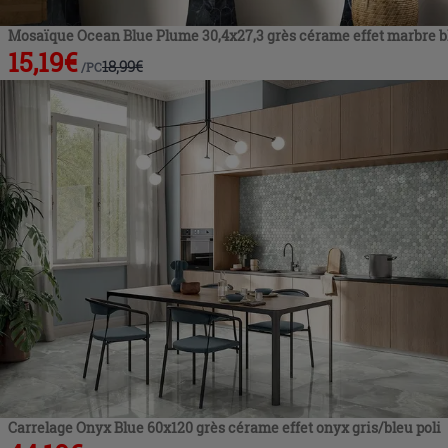
Mosaïque Ocean Blue Plume 30,4x27,3 grès cérame effet marbre bl
15,19
€
18,99
€
/
PC
Carrelage Onyx Blue 60x120 grès cérame effet onyx gris/bleu poli