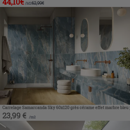
44,10
€
62,99
€
/
M2
Carrelage Samarcanda Sky 60x120 grès cérame effet marbre bleu 
23,99
€
/
m2