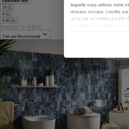
Épaisseur mm
laquelle vous utilisez notre s
10
(
1
)
réseaux sociaux. Lesdits par
9
(
1
)
qu’ils ont recueillies à parti
9,30
(
1
)
consentement à tous les coo
Produits
( 1 - 5 di 5 )
être exprimé en cliquant sur 
Trier par:
Recommandé
naviguer après l'installatio