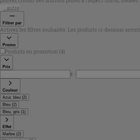
pouvez choisir des finitions polies à l’aspect miroir, idéales
qu’au mur.
...autre
Filtrer par
Activez les filtres souhaités. Les produits ci-dessous sero
Promo
Produits en promotion
(
4
)
Prix
€ -
Couleur
Azur, bleu
(
2
)
Bleu
(
2
)
Bleu, gris
(
1
)
Effet
Marbre
(
2
)