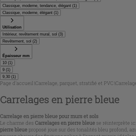
Classique, moderne, tendance, élégant
(
1
)
Classique, moderne, élégant
(
1
)
Utilisation
Intérieur, revêtement mural, sol
(
3
)
Revêtement, sol
(
2
)
Épaisseur mm
10
(
1
)
9
(
1
)
9,30
(
1
)
Page d'accueil
\
Carrelage, parquet, stratifié et PVC
\
Carrelag
Carrelages en pierre bleue
Carrelage en pierre bleue pour murs et sols
Le charme des
Carrelages en pierre bleue
se réinterprète i
pierre bleue
proposé joue sur des tonalités bleu profond, azu