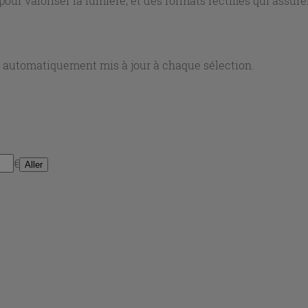
 pour valoriser la lumière, et des formats rectifiés qui assure
nt automatiquement mis à jour à chaque sélection.
€
Aller