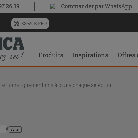
7 26 39
Commander par WhatsApp
ESPACE PRO
Menu
de
l'historique
des
Produits
Inspirations
Offres
recherches
et
du
contenu
recommandé
nt automatiquement mis à jour à chaque sélection.
du
site
€
Aller