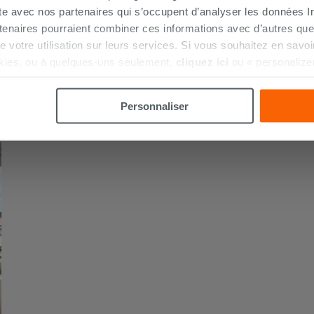
ite avec nos partenaires qui s’occupent d’analyser les données Int
tenaires pourraient combiner ces informations avec d’autres que
r de votre utilisation sur leurs services. Si vous souhaitez en sav
kies, ou à quelques-uns seulement,
cliquez ici
ou « personalize
la touche « Acceptez tout ». En cliquant sur la touche « X », vou
n des cookies techniques uniquement.
Personnaliser