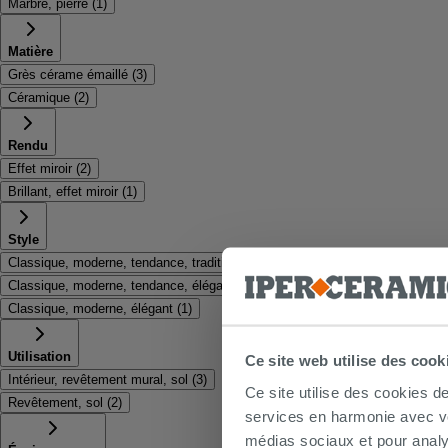
Marbre, pierre
(
1
)
Matière
Grès cérame émaillé
(
3
)
Céramique
(
2
)
Rendu
Effet miroir
(
2
)
Brillant, effet miroir
(
1
)
Style
Classique, moderne, tendance, traditionnel, élégant
(
1
)
Classique, moderne, tendance, élégant
(
1
)
Classique, moderne, élégant
(
1
)
Utilisation
Ce site web utilise des cook
Intérieur, revêtement mural, sol
(
3
)
Ce site utilise des cookies d
Revêtement, sol
(
2
)
services en harmonie avec vos
médias sociaux et pour analy