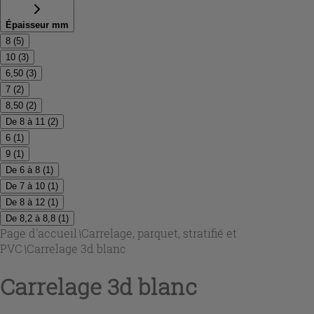
Épaisseur mm
8
(
5
)
10
(
3
)
6,50
(
3
)
7
(
2
)
8,50
(
2
)
De 8 à 11
(
2
)
6
(
1
)
9
(
1
)
De 6 à 8
(
1
)
De 7 à 10
(
1
)
De 8 à 12
(
1
)
De 8,2 à 8,8
(
1
)
Page d'accueil
\
Carrelage, parquet, stratifié et
PVC
\
Carrelage 3d blanc
Carrelage 3d blanc