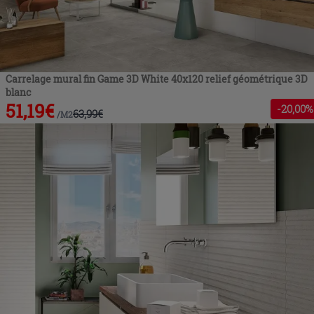
Carrelage mural fin Game 3D White 40x120 relief géométrique 3D
blanc
51,19
€
-
20
,00%
63,99
€
/
M2