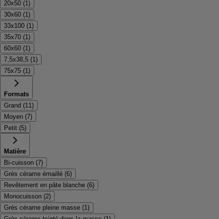
20x50
(
1
)
30x60
(
1
)
33x100
(
1
)
35x70
(
1
)
60x60
(
1
)
7,5x38,5
(
1
)
75x75
(
1
)
Formats
Grand
(
11
)
Moyen
(
7
)
Petit
(
5
)
Matière
Bi-cuisson
(
7
)
Grès cérame émaillé
(
6
)
Revêtement en pâte blanche
(
6
)
Monocuisson
(
2
)
Grès cérame pleine masse
(
1
)
Grès cérame teinté dans la masse
(
1
)