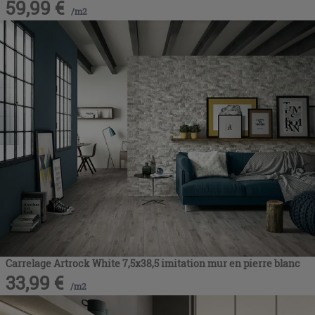
59,99
€
/
m2
Carrelage Artrock White 7,5x38,5 imitation mur en pierre blanc
33,99
€
/
m2