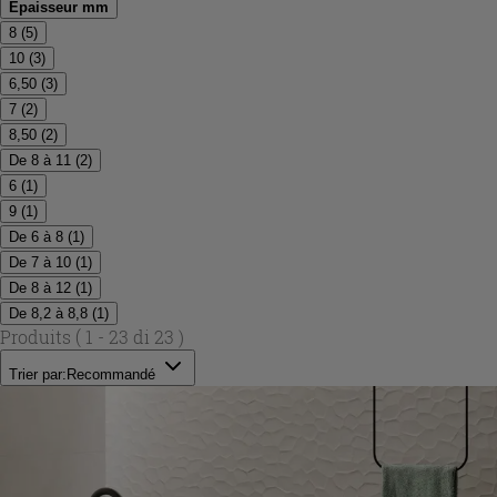
Épaisseur mm
8
(
5
)
10
(
3
)
6,50
(
3
)
7
(
2
)
8,50
(
2
)
De 8 à 11
(
2
)
6
(
1
)
9
(
1
)
De 6 à 8
(
1
)
De 7 à 10
(
1
)
De 8 à 12
(
1
)
De 8,2 à 8,8
(
1
)
Produits
( 1 - 23 di 23 )
Trier par:
Recommandé