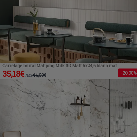
Carrelage mural Mahjong Milk 3D Matt 6x24,6 blanc mat
35,18
€
-
20
,00%
44,00
€
/
M2