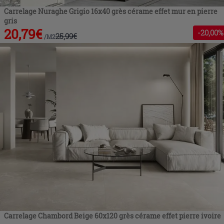
Carrelage Nuraghe Grigio 16x40 grès cérame effet mur en pierre
gris
20,79
€
-
20
,00%
25,99
€
/
M2
Carrelage Chambord Beige 60x120 grès cérame effet pierre ivoire