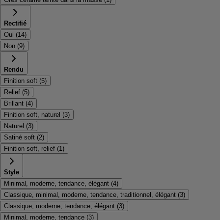
Rectifié
Oui
(
14
)
Non
(
9
)
Rendu
Finition soft
(
5
)
Relief
(
5
)
Brillant
(
4
)
Finition soft, naturel
(
3
)
Naturel
(
3
)
Satiné soft
(
2
)
Finition soft, relief
(
1
)
Style
Minimal, moderne, tendance, élégant
(
4
)
Classique, minimal, moderne, tendance, traditionnel, élégant
(
3
)
Classique, moderne, tendance, élégant
(
3
)
Minimal, moderne, tendance
(
3
)