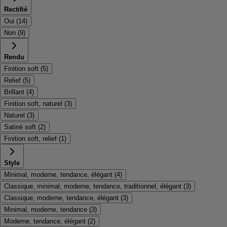
Rectifié
Oui
(
14
)
Non
(
9
)
Rendu
Finition soft
(
5
)
Relief
(
5
)
Brillant
(
4
)
Finition soft, naturel
(
3
)
Naturel
(
3
)
Satiné soft
(
2
)
Finition soft, relief
(
1
)
Style
Minimal, moderne, tendance, élégant
(
4
)
Classique, minimal, moderne, tendance, traditionnel, élégant
(
3
)
Classique, moderne, tendance, élégant
(
3
)
Minimal, moderne, tendance
(
3
)
Moderne, tendance, élégant
(
2
)