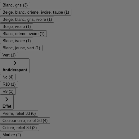
Blanc, gris
(
3
)
Beige, blanc, crème, ivoire, taupe
(
1
)
Beige, blanc, gris, ivoire
(
1
)
Beige, ivoire
(
1
)
Blanc, crème, ivoire
(
1
)
Blanc, ivoire
(
1
)
Blanc, jaune, vert
(
1
)
Vert
(
1
)
Antiderapant
Nc
(
4
)
R10
(
1
)
R9
(
1
)
Effet
Pierre, relief 3d
(
6
)
Couleur unie, relief 3d
(
4
)
Coloré, relief 3d
(
2
)
Marbre
(
2
)