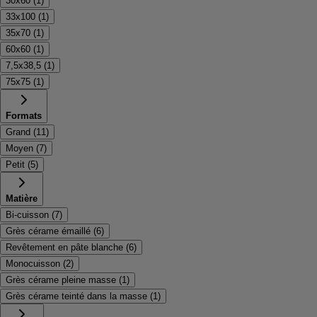
30x60
(
1
)
33x100
(
1
)
35x70
(
1
)
60x60
(
1
)
7,5x38,5
(
1
)
75x75
(
1
)
Formats
Grand
(
11
)
Moyen
(
7
)
Petit
(
5
)
Matière
Bi-cuisson
(
7
)
Grès cérame émaillé
(
6
)
Revêtement en pâte blanche
(
6
)
Monocuisson
(
2
)
Grès cérame pleine masse
(
1
)
Grès cérame teinté dans la masse
(
1
)