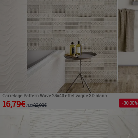
Carrelage Pattern Wave 25x40 effet vague 3D blanc
16,79
€
-
30
,00%
23,99
€
/
M2