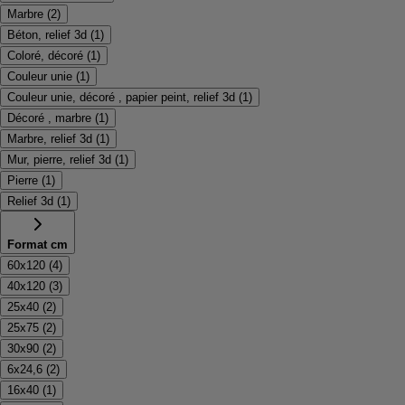
Marbre
(
2
)
Béton, relief 3d
(
1
)
Coloré, décoré
(
1
)
Couleur unie
(
1
)
Couleur unie, décoré , papier peint, relief 3d
(
1
)
Décoré , marbre
(
1
)
Marbre, relief 3d
(
1
)
Mur, pierre, relief 3d
(
1
)
Pierre
(
1
)
Relief 3d
(
1
)
Format cm
60x120
(
4
)
40x120
(
3
)
25x40
(
2
)
25x75
(
2
)
30x90
(
2
)
6x24,6
(
2
)
16x40
(
1
)