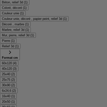
Béton, relief 3d
(
1
)
Coloré, décoré
(
1
)
Couleur unie
(
1
)
Couleur unie, décoré , papier peint, relief 3d
(
1
)
Décoré , marbre
(
1
)
Marbre, relief 3d
(
1
)
Mur, pierre, relief 3d
(
1
)
Pierre
(
1
)
Relief 3d
(
1
)
Format cm
60x120
(
4
)
40x120
(
3
)
25x40
(
2
)
25x75
(
2
)
30x90
(
2
)
6x24,6
(
2
)
16x40
(
1
)
20x50
(
1
)