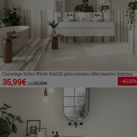
Carrelage Zebra White 60x120 grès cérame effet marbre Zebrino
35,99
€
-
40
,00%
59,99
€
/
M2