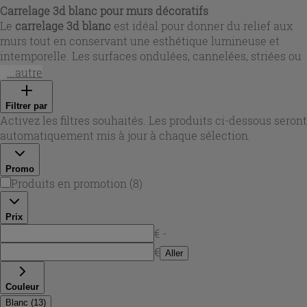
Carrelage 3d blanc pour murs décoratifs
Le
carrelage 3d blanc
est idéal pour donner du relief aux
murs tout en conservant une esthétique lumineuse et
intemporelle. Les surfaces ondulées, cannelées, striées ou
à motifs organiques créent des jeux d’ombre et de lumière
...autre
qui dynamisent la salle de bain, la cuisine ou un mur
d’accent dans le séjour. Chez Iperceramica, vous trouverez
Filtrer par
des finitions mates soyeuses ou brillantes, parfaites pour
Activez les filtres souhaités. Les produits ci-dessous seront
renforcer la clarté d’un intérieur et apporter une sensation
automatiquement mis à jour à chaque sélection.
d’espace.
Promo
Produits en promotion
(
8
)
Prix
€ -
€
Aller
Couleur
Blanc
(
13
)