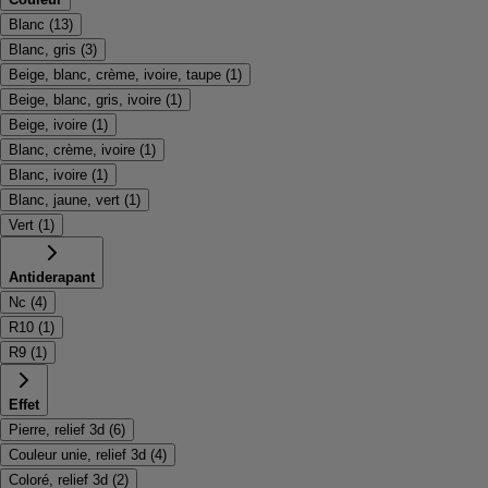
Blanc
(
13
)
Blanc, gris
(
3
)
Beige, blanc, crème, ivoire, taupe
(
1
)
Beige, blanc, gris, ivoire
(
1
)
Beige, ivoire
(
1
)
Blanc, crème, ivoire
(
1
)
Blanc, ivoire
(
1
)
Blanc, jaune, vert
(
1
)
Vert
(
1
)
Antiderapant
Nc
(
4
)
R10
(
1
)
R9
(
1
)
Effet
Pierre, relief 3d
(
6
)
Couleur unie, relief 3d
(
4
)
Coloré, relief 3d
(
2
)