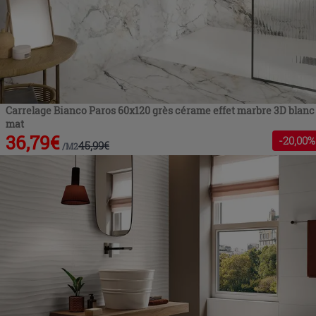
Carrelage Bianco Paros 60x120 grès cérame effet marbre 3D blanc
mat
36,79
€
-
20
,00%
45,99
€
/
M2