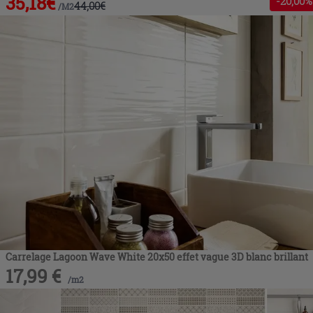
35,18
€
-
20
,00%
44,00
€
/
M2
Carrelage Lagoon Wave White 20x50 effet vague 3D blanc brillant
17,99
€
/
m2