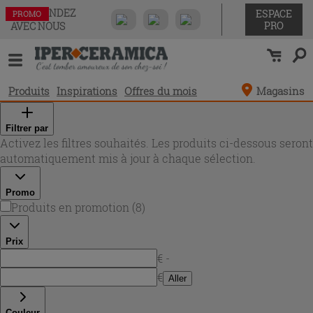
COMMANDEZ
ESPACE
PROMO
PROMO
PROMO
PROMO
PROMO
PROMO
PROMO
PROMO
PRO
AVEC NOUS
Produits
Inspirations
Offres du mois
Magasins
Filtrer par
Activez les filtres souhaités. Les produits ci-dessous seront
automatiquement mis à jour à chaque sélection.
Promo
Produits en promotion
(
8
)
Prix
€ -
€
Aller
Couleur