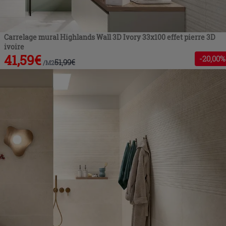
Carrelage mural Highlands Wall 3D Ivory 33x100 effet pierre 3D
ivoire
41,59
€
-
20
,00%
51,99
€
/
M2