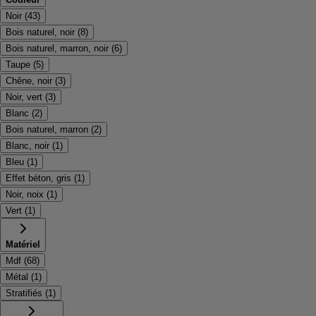
Noir
(
43
)
Bois naturel, noir
(
8
)
Bois naturel, marron, noir
(
6
)
Taupe
(
5
)
Chêne, noir
(
3
)
Noir, vert
(
3
)
Blanc
(
2
)
Bois naturel, marron
(
2
)
Blanc, noir
(
1
)
Bleu
(
1
)
Effet béton, gris
(
1
)
Noir, noix
(
1
)
Vert
(
1
)
Matériel
Mdf
(
68
)
Métal
(
1
)
Stratifiés
(
1
)