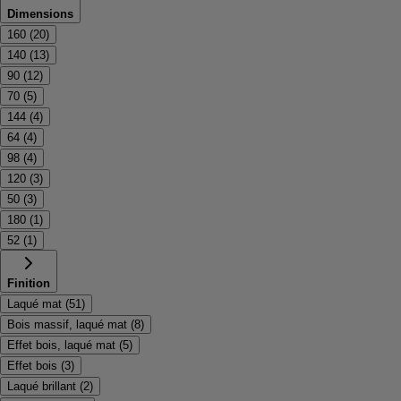
Dimensions
160
(
20
)
140
(
13
)
90
(
12
)
70
(
5
)
144
(
4
)
64
(
4
)
98
(
4
)
120
(
3
)
50
(
3
)
180
(
1
)
52
(
1
)
Finition
Laqué mat
(
51
)
Bois massif, laqué mat
(
8
)
Effet bois, laqué mat
(
5
)
Effet bois
(
3
)
Laqué brillant
(
2
)