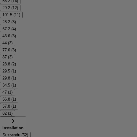
56.2
(
14
)
29.2
(
12
)
101.5
(
11
)
28.2
(
8
)
57.2
(
4
)
43.6
(
3
)
44
(
3
)
77.6
(
3
)
87
(
3
)
28.8
(
2
)
29.5
(
1
)
29.8
(
1
)
34.5
(
1
)
47
(
1
)
56.8
(
1
)
57.8
(
1
)
82
(
1
)
Installation
Suspendu
(
52
)