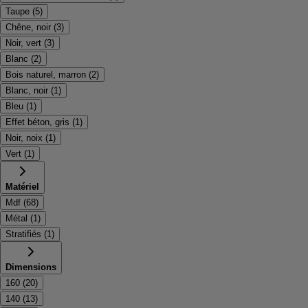
Taupe
(
5
)
Chêne, noir
(
3
)
Noir, vert
(
3
)
Blanc
(
2
)
Bois naturel, marron
(
2
)
Blanc, noir
(
1
)
Bleu
(
1
)
Effet béton, gris
(
1
)
Noir, noix
(
1
)
Vert
(
1
)
Matériel
Mdf
(
68
)
Métal
(
1
)
Stratifiés
(
1
)
Dimensions
160
(
20
)
140
(
13
)