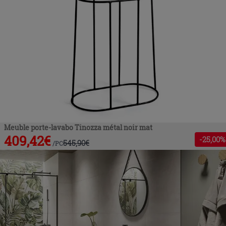
Meuble porte-lavabo Tinozza métal noir mat
409,42
€
-
25
,00%
545,90
€
/
PC