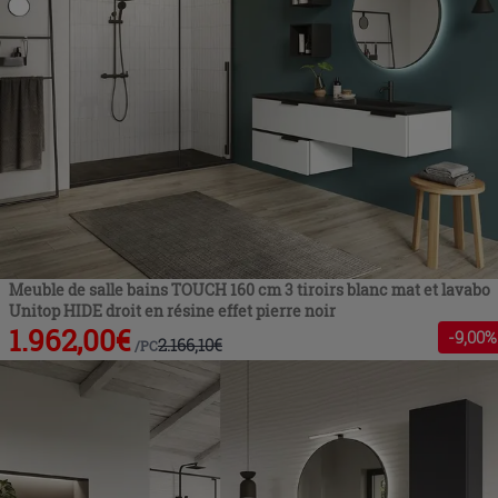
Meuble de salle bains TOUCH 160 cm 3 tiroirs blanc mat et lavabo
Unitop HIDE droit en résine effet pierre noir
1.962,00
€
-
9
,00%
2.166,10
€
/
PC