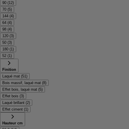
90
(
12
)
70
(
5
)
144
(
4
)
64
(
4
)
98
(
4
)
120
(
3
)
50
(
3
)
180
(
1
)
52
(
1
)
Finition
Laqué mat
(
51
)
Bois massif, laqué mat
(
8
)
Effet bois, laqué mat
(
5
)
Effet bois
(
3
)
Laqué brillant
(
2
)
Effet ciment
(
1
)
Hauteur cm