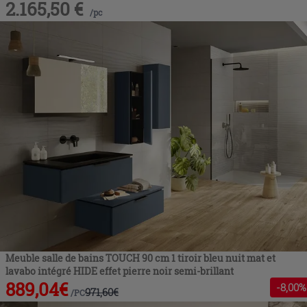
2.165,50
€
/
pc
Meuble salle de bains TOUCH 90 cm 1 tiroir bleu nuit mat et
lavabo intégré HIDE effet pierre noir semi-brillant
889,04
€
-
8
,00%
971,60
€
/
PC