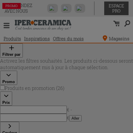
COMMANDEZ
ESPACE
PROMO
PROMO
PROMO
PROMO
PROMO
PROMO
PROMO
PROMO
PROMO
PROMO
PROMO
PROMO
PROMO
PROMO
PROMO
PROMO
PROMO
PROMO
PROMO
PROMO
PROMO
PROMO
PROMO
PROMO
PROMO
PROMO
PRO
AVEC NOUS
Produits
Inspirations
Offres du mois
Magasins
Filtrer par
Activez les filtres souhaités. Les produits ci-dessous seront
automatiquement mis à jour à chaque sélection.
Promo
Produits en promotion
(
26
)
Prix
€ -
€
Aller
Couleur