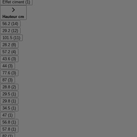
Effet ciment
(
1
)
Hauteur cm
56.2
(
14
)
29.2
(
12
)
101.5
(
11
)
28.2
(
8
)
57.2
(
4
)
43.6
(
3
)
44
(
3
)
77.6
(
3
)
87
(
3
)
28.8
(
2
)
29.5
(
1
)
29.8
(
1
)
34.5
(
1
)
47
(
1
)
56.8
(
1
)
57.8
(
1
)
82
(
1
)