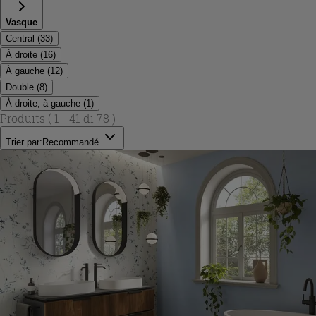
Vasque
Central
(
33
)
À droite
(
16
)
À gauche
(
12
)
Double
(
8
)
À droite, à gauche
(
1
)
Produits
( 1 - 41 di 78 )
Trier par:
Recommandé