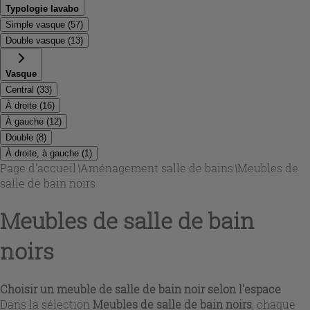
Typologie lavabo
Simple vasque
(
57
)
Double vasque
(
13
)
Vasque
Central
(
33
)
À droite
(
16
)
À gauche
(
12
)
Double
(
8
)
À droite, à gauche
(
1
)
Page d'accueil
\
Aménagement salle de bains
\
Meubles de
salle de bain noirs
Meubles de salle de bain
noirs
Choisir un meuble de salle de bain noir selon l’espace
Dans la sélection
Meubles de salle de bain noirs
, chaque