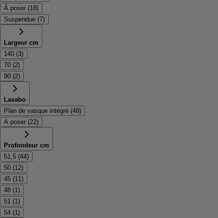
À poser
(
18
)
Suspendue
(
7
)
Largeur cm
140
(
3
)
70
(
2
)
90
(
2
)
Lavabo
Plan de vasque intégré
(
48
)
À poser
(
22
)
Profondeur cm
51,5
(
44
)
50
(
12
)
45
(
11
)
48
(
1
)
51
(
1
)
54
(
1
)