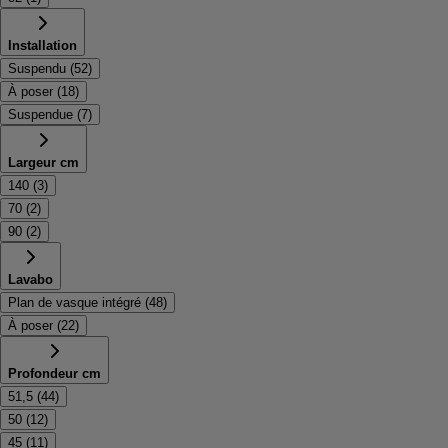
Installation
Suspendu
(
52
)
À poser
(
18
)
Suspendue
(
7
)
Largeur cm
140
(
3
)
70
(
2
)
90
(
2
)
Lavabo
Plan de vasque intégré
(
48
)
À poser
(
22
)
Profondeur cm
51,5
(
44
)
50
(
12
)
45
(
11
)