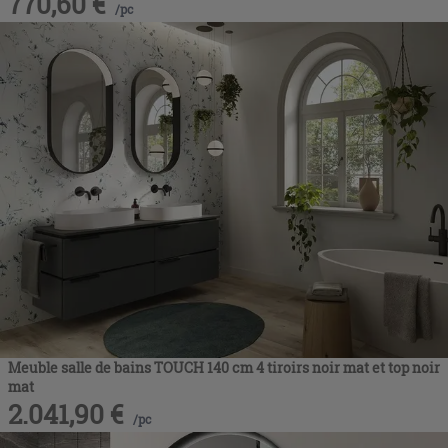
770,60
€
/
pc
Meuble salle de bains TOUCH 140 cm 4 tiroirs noir mat et top noir
mat
2.041,90
€
/
pc