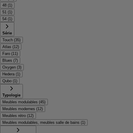
48
(
1
)
51
(
1
)
54
(
1
)
Série
Touch
(
35
)
Atlas
(
12
)
Faro
(
11
)
Blues
(
7
)
Oxygen
(
3
)
Hedera
(
1
)
Qubo
(
1
)
Typologie
Meubles modulables
(
45
)
Meubles modernes
(
12
)
Meubles rétro
(
12
)
Meubles modulables, meubles salle de bains
(
1
)