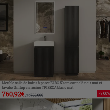
Meuble salle de bains à poser FARO 50 cm cannelé noir mat et
lavabo Unitop en résine TRIBECA blanc mat
760,92
€
-
3
,00%
788,00
€
/
PC