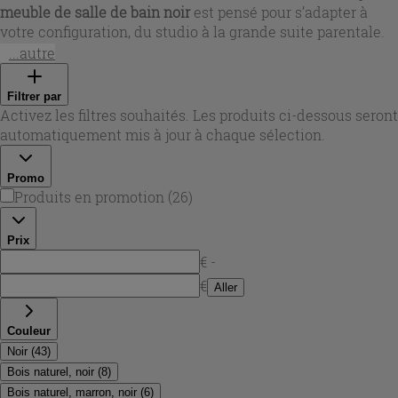
meuble de salle de bain noir
est pensé pour s’adapter à
votre configuration, du studio à la grande suite parentale.
Pour les petites pièces, un
petit meuble salle de bain noir
...autre
en 50 à 70 cm optimise la circulation tout en offrant un
vrai volume de rangement. Si vous cherchez plus de plan
Filtrer par
et de confort au quotidien, des largeurs 90, 120, 140, 160 et
Activez les filtres souhaités. Les produits ci-dessous seront
jusqu’à 180 cm permettent de créer un
ensemble salle de
automatiquement mis à jour à chaque sélection.
bain noir
cohérent, avec tiroirs spacieux et implantation de
vasque à gauche, à droite ou centrée selon vos habitudes.
Promo
Produits en promotion
(
26
)
Prix
€ -
€
Aller
Couleur
Noir
(
43
)
Bois naturel, noir
(
8
)
Bois naturel, marron, noir
(
6
)