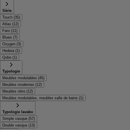
Série
Touch
(
35
)
Atlas
(
12
)
Faro
(
11
)
Blues
(
7
)
Oxygen
(
3
)
Hedera
(
1
)
Qubo
(
1
)
Typologie
Meubles modulables
(
45
)
Meubles modernes
(
12
)
Meubles rétro
(
12
)
Meubles modulables, meubles salle de bains
(
1
)
Typologie lavabo
Simple vasque
(
57
)
Double vasque
(
13
)