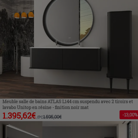
Meuble salle de bains ATLAS L144 cm suspendu avec 2 tiroirs et
lavabo Unitop en résine - finition noir mat
1.395,62
€
-
13
,00%
1.595,00
€
/
PC