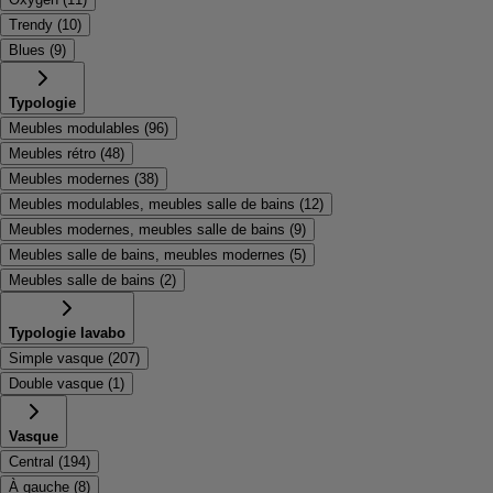
Trendy
(
10
)
Blues
(
9
)
Typologie
Meubles modulables
(
96
)
Meubles rétro
(
48
)
Meubles modernes
(
38
)
Meubles modulables, meubles salle de bains
(
12
)
Meubles modernes, meubles salle de bains
(
9
)
Meubles salle de bains, meubles modernes
(
5
)
Meubles salle de bains
(
2
)
Typologie lavabo
Simple vasque
(
207
)
Double vasque
(
1
)
Vasque
Central
(
194
)
À gauche
(
8
)