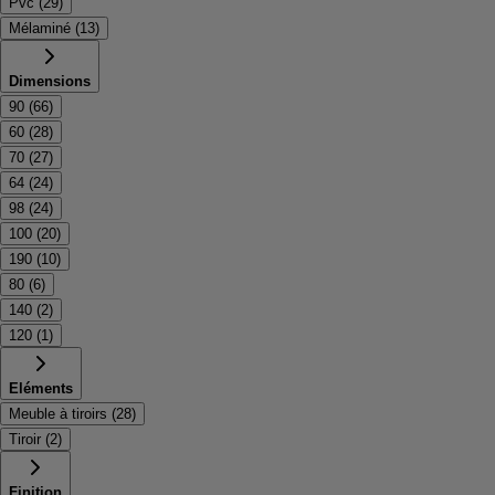
Pvc
(
29
)
Mélaminé
(
13
)
Dimensions
90
(
66
)
60
(
28
)
70
(
27
)
64
(
24
)
98
(
24
)
100
(
20
)
190
(
10
)
80
(
6
)
140
(
2
)
120
(
1
)
Eléments
Meuble à tiroirs
(
28
)
Tiroir
(
2
)
Finition