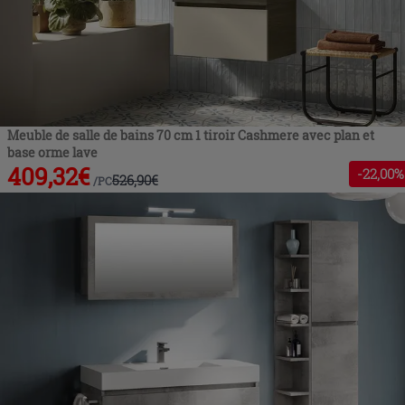
Meuble de salle de bains 70 cm 1 tiroir Cashmere avec plan et
base orme lave
409,32
€
-
22
,00%
526,90
€
/
PC