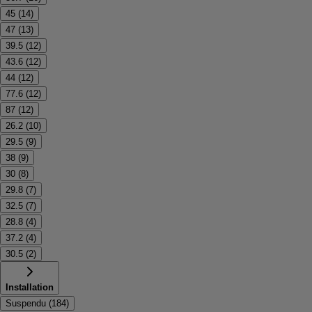
45
(
14
)
47
(
13
)
39.5
(
12
)
43.6
(
12
)
44
(
12
)
77.6
(
12
)
87
(
12
)
26.2
(
10
)
29.5
(
9
)
38
(
9
)
30
(
8
)
29.8
(
7
)
32.5
(
7
)
28.8
(
4
)
37.2
(
4
)
30.5
(
2
)
Installation
Suspendu
(
184
)