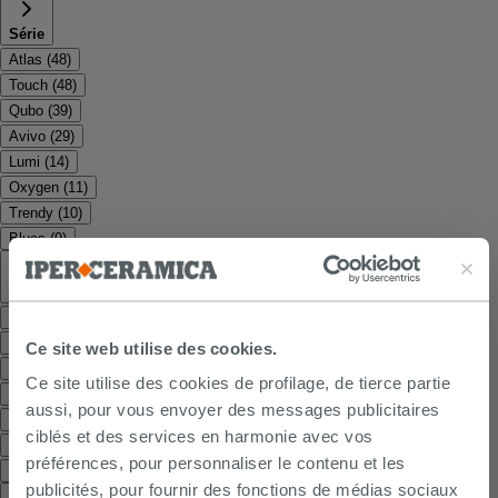
Série
Atlas
(
48
)
Touch
(
48
)
Qubo
(
39
)
Avivo
(
29
)
Lumi
(
14
)
Oxygen
(
11
)
Trendy
(
10
)
Blues
(
9
)
Typologie
Meubles modulables
(
96
)
Meubles rétro
(
48
)
Ce site web utilise des cookies.
Meubles modernes
(
38
)
Ce site utilise des cookies de profilage, de tierce partie
Meubles modulables, meubles salle de bains
(
12
)
aussi, pour vous envoyer des messages publicitaires
Meubles modernes, meubles salle de bains
(
9
)
ciblés et des services en harmonie avec vos
Meubles salle de bains, meubles modernes
(
5
)
préférences, pour personnaliser le contenu et les
Meubles salle de bains
(
2
)
publicités, pour fournir des fonctions de médias sociaux