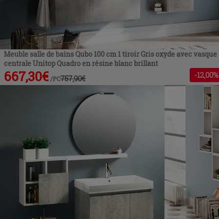
Meuble salle de bains Qubo 100 cm 1 tiroir Gris oxyde avec vasque
centrale Unitop Quadro en résine blanc brillant
667,30
€
-
12
,00%
757,90
€
/
PC