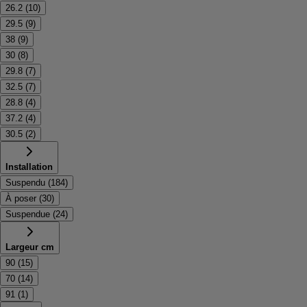
26.2
(
10
)
29.5
(
9
)
38
(
9
)
30
(
8
)
29.8
(
7
)
32.5
(
7
)
28.8
(
4
)
37.2
(
4
)
30.5
(
2
)
Installation
Suspendu
(
184
)
À poser
(
30
)
Suspendue
(
24
)
Largeur cm
90
(
15
)
70
(
14
)
91
(
1
)