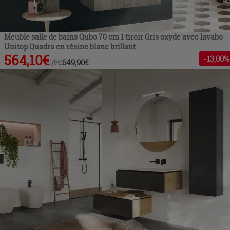
Meuble salle de bains Qubo 70 cm 1 tiroir Gris oxyde avec lavabo
Unitop Quadro en résine blanc brillant
564,10
€
-
13
,00%
649,90
€
/
PC