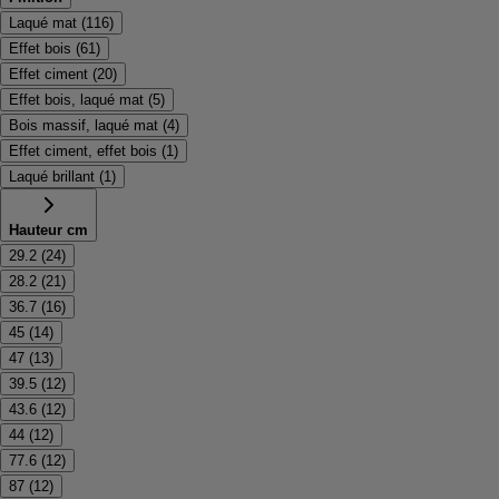
Laqué mat
(
116
)
Effet bois
(
61
)
Effet ciment
(
20
)
Effet bois, laqué mat
(
5
)
Bois massif, laqué mat
(
4
)
Effet ciment, effet bois
(
1
)
Laqué brillant
(
1
)
Hauteur cm
29.2
(
24
)
28.2
(
21
)
36.7
(
16
)
45
(
14
)
47
(
13
)
39.5
(
12
)
43.6
(
12
)
44
(
12
)
77.6
(
12
)
87
(
12
)