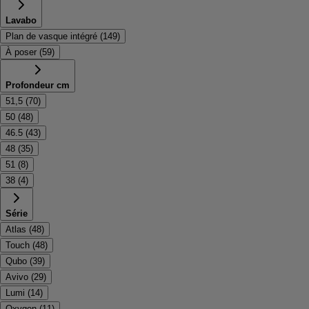
Lavabo
Plan de vasque intégré
(
149
)
À poser
(
59
)
Profondeur cm
51,5
(
70
)
50
(
48
)
46.5
(
43
)
48
(
35
)
51
(
8
)
38
(
4
)
Série
Atlas
(
48
)
Touch
(
48
)
Qubo
(
39
)
Avivo
(
29
)
Lumi
(
14
)
Oxygen
(
11
)