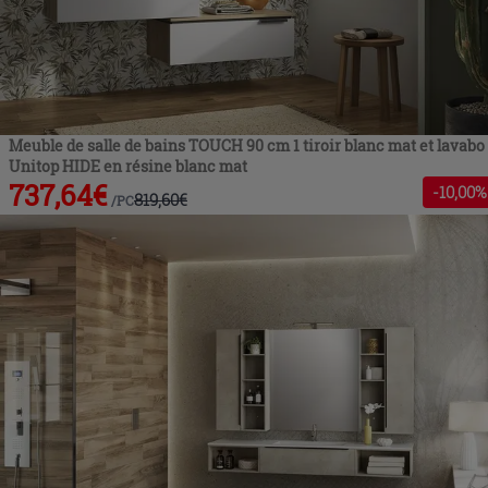
Meuble de salle de bains TOUCH 90 cm 1 tiroir blanc mat et lavabo
Unitop HIDE en résine blanc mat
737,64
€
-
10
,00%
819,60
€
/
PC