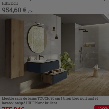
HIDE noir
954,60
€
/
pc
Meuble salle de bains TOUCH 90 cm 1 tiroir bleu nuit mat et
lavabo intégré HIDE blanc brillant
-
10
,00%