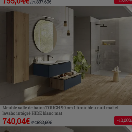
755,04
€
837,60
€
/
PC
Meuble salle de bains TOUCH 90 cm 1 tiroir bleu nuit mat et
lavabo intégré HIDE blanc mat
740,04
€
-
10
,00%
822,60
€
/
PC