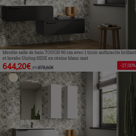
Meuble salle de bain TOUCH 90 cm avec 1 tiroir anthracite brillant
et lavabo Unitop HIDE en résine blanc mat
644,20
€
-
27
,00%
878,60
€
/
PC