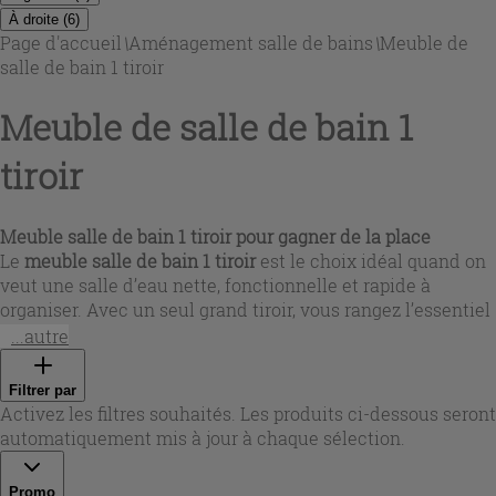
À droite
(
6
)
Page d'accueil
\
Aménagement salle de bains
\
Meuble de
salle de bain 1 tiroir
Meuble de salle de bain 1
tiroir
Meuble salle de bain 1 tiroir pour gagner de la place
Le
meuble salle de bain 1 tiroir
est le choix idéal quand on
veut une salle d’eau nette, fonctionnelle et rapide à
organiser. Avec un seul grand tiroir, vous rangez l’essentiel
(cosmétiques, serviettes, accessoires) en un geste, tout en
...autre
gardant un look léger, surtout en version suspendue. Dans
cette sélection
Meuble de salle de bain 1 tiroir
, vous
Filtrer par
trouverez des solutions compactes pour petites pièces
Activez les filtres souhaités. Les produits ci-dessous seront
comme des largeurs plus généreuses, pensées pour
automatiquement mis à jour à chaque sélection.
optimiser chaque centimètre sans renoncer au style.
Promo