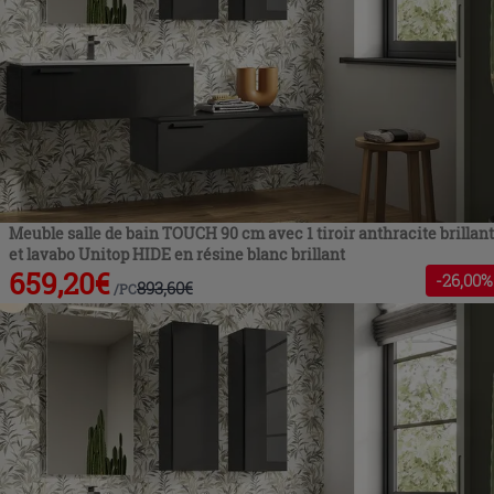
Meuble salle de bain TOUCH 90 cm avec 1 tiroir anthracite brillant
et lavabo Unitop HIDE en résine blanc brillant
659,20
€
-
26
,00%
893,60
€
/
PC