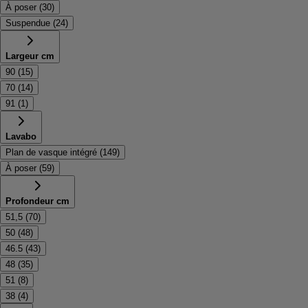
À poser
(
30
)
Suspendue
(
24
)
Largeur cm
90
(
15
)
70
(
14
)
91
(
1
)
Lavabo
Plan de vasque intégré
(
149
)
À poser
(
59
)
Profondeur cm
51,5
(
70
)
50
(
48
)
46.5
(
43
)
48
(
35
)
51
(
8
)
38
(
4
)