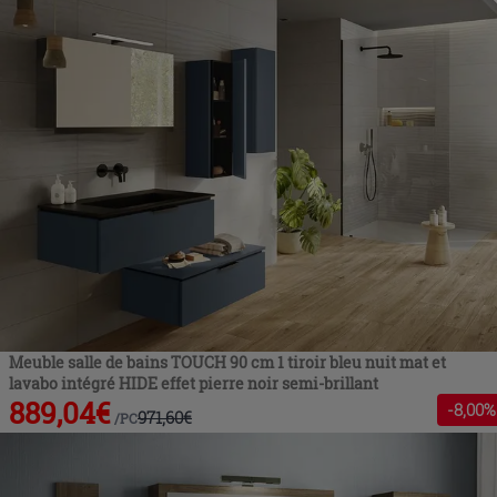
Meuble salle de bains TOUCH 90 cm 1 tiroir bleu nuit mat et
lavabo intégré HIDE effet pierre noir semi-brillant
889,04
€
-
8
,00%
971,60
€
/
PC