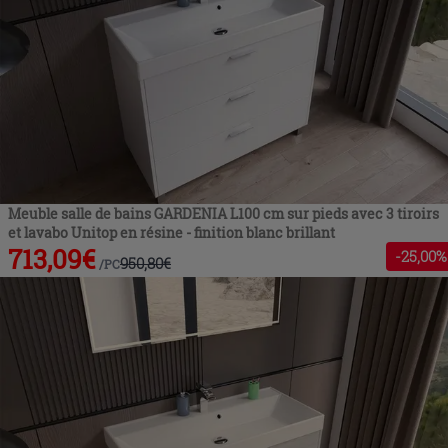
Meuble salle de bains GARDENIA L100 cm sur pieds avec 3 tiroirs
et lavabo Unitop en résine - finition blanc brillant
713,09
€
-
25
,00%
950,80
€
/
PC