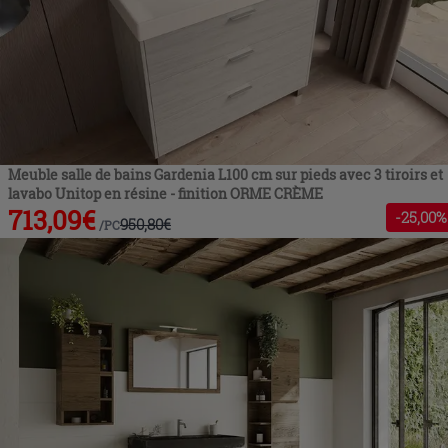
Meuble salle de bains Gardenia L100 cm sur pieds avec 3 tiroirs et
lavabo Unitop en résine - finition ORME CRÈME
713,09
€
-
25
,00%
950,80
€
/
PC