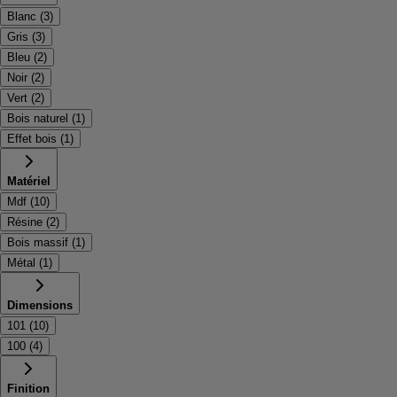
Blanc
(
3
)
Gris
(
3
)
Bleu
(
2
)
Noir
(
2
)
Vert
(
2
)
Bois naturel
(
1
)
Effet bois
(
1
)
Matériel
Mdf
(
10
)
Résine
(
2
)
Bois massif
(
1
)
Métal
(
1
)
Dimensions
101
(
10
)
100
(
4
)
Finition