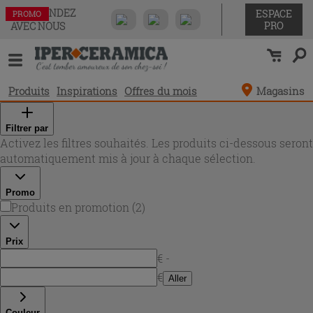
COMMANDEZ
ESPACE
PROMO
PROMO
PRO
AVEC NOUS
Produits
Inspirations
Offres du mois
Magasins
Filtrer par
Activez les filtres souhaités. Les produits ci-dessous seront
automatiquement mis à jour à chaque sélection.
Promo
Produits en promotion
(
2
)
Prix
€ -
€
Aller
Couleur