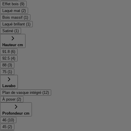
Effet bois
(
9
)
Laqué mat
(
2
)
Bois massif
(
1
)
Laqué brillant
(
1
)
Satiné
(
1
)
Hauteur cm
91.8
(
6
)
92.5
(
4
)
88
(
3
)
75
(
1
)
Lavabo
Plan de vasque intégré
(
12
)
À poser
(
2
)
Profondeur cm
46
(
10
)
45
(
2
)