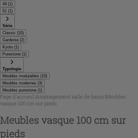
49
(
1
)
51
(
1
)
Série
Classic
(
10
)
Gardenia
(
2
)
Kyoto
(
1
)
Purestone
(
1
)
Typologie
Meubles modulables
(
10
)
Meubles modernes
(
3
)
Meubles purestone
(
1
)
Page d'accueil
\
Aménagement salle de bains
\
Meubles
vasque 100 cm sur pieds
Meubles vasque 100 cm sur
pieds