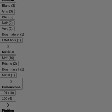
Blanc
(
3
)
Gris
(
3
)
Bleu
(
2
)
Noir
(
2
)
Vert
(
2
)
Bois naturel
(
1
)
Effet bois
(
1
)
Matériel
Mdf
(
10
)
Résine
(
2
)
Bois massif
(
1
)
Métal
(
1
)
Dimensions
101
(
10
)
100
(
4
)
Finition