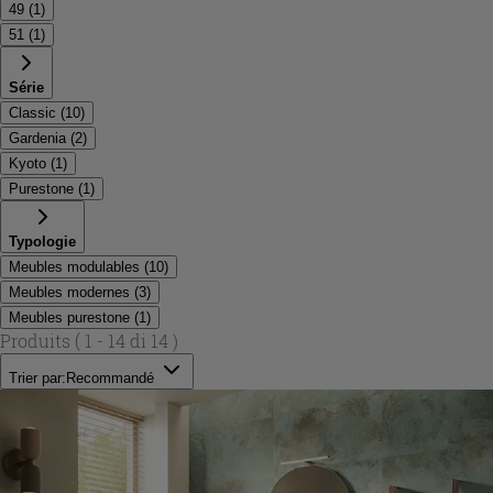
49
(
1
)
51
(
1
)
Série
Classic
(
10
)
Gardenia
(
2
)
Kyoto
(
1
)
Purestone
(
1
)
Typologie
Meubles modulables
(
10
)
Meubles modernes
(
3
)
Meubles purestone
(
1
)
Produits
( 1 - 14 di 14 )
Trier par:
Recommandé