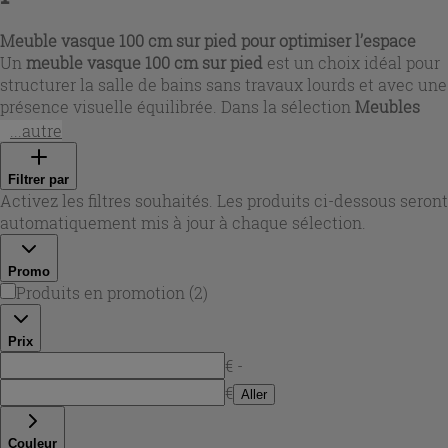
Meuble vasque 100 cm sur pied pour optimiser l’espace
Un
meuble vasque 100 cm sur pied
est un choix idéal pour
structurer la salle de bains sans travaux lourds et avec une
présence visuelle équilibrée. Dans la sélection
Meubles
vasque 100 cm sur pieds
, vous trouverez des modèles
...autre
autour de 100/101 cm conçus pour offrir un plan
confortable au quotidien, tout en laissant le sol visible pour
Filtrer par
une sensation de légèreté. Les solutions sur pieds
Activez les filtres souhaités. Les produits ci-dessous seront
conviennent aussi bien aux pièces familiales qu’aux salles
automatiquement mis à jour à chaque sélection.
d’eau, grâce à des proportions qui facilitent la circulation
et à des espaces de rangement pensés pour garder les
Promo
essentiels à portée de main.
Produits en promotion
(
2
)
Prix
€ -
€
Aller
Couleur