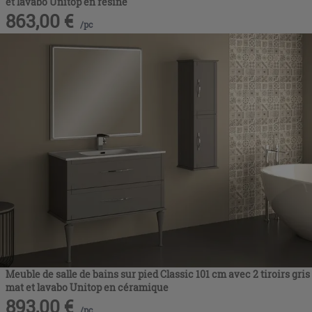
et lavabo Unitop en résine
863,00
€
/
pc
Meuble de salle de bains sur pied Classic 101 cm avec 2 tiroirs gris
mat et lavabo Unitop en céramique
893,00
€
/
pc