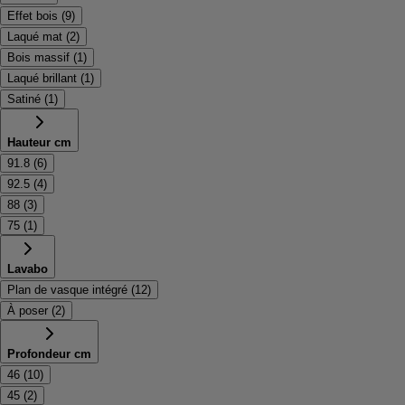
Effet bois
(
9
)
Laqué mat
(
2
)
Bois massif
(
1
)
Laqué brillant
(
1
)
Satiné
(
1
)
Hauteur cm
91.8
(
6
)
92.5
(
4
)
88
(
3
)
75
(
1
)
Lavabo
Plan de vasque intégré
(
12
)
À poser
(
2
)
Profondeur cm
46
(
10
)
45
(
2
)