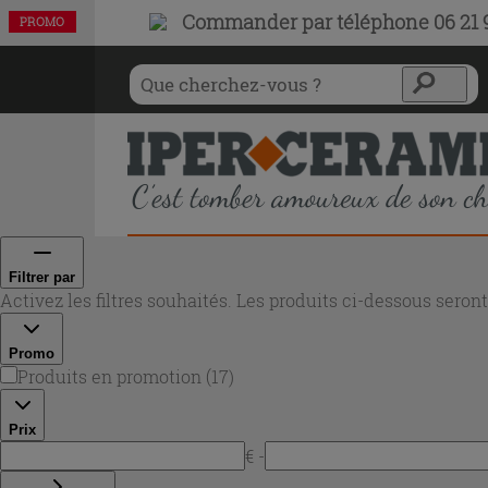
Commander par téléphone 06 21 9
PROMO
PROMO
PROMO
PROMO
PROMO
PROMO
PROMO
PROMO
PROMO
PROMO
PROMO
PROMO
PROMO
PROMO
PROMO
PROMO
PROMO
Filtrer par
Activez les filtres souhaités. Les produits ci-dessous sero
Promo
Produits en promotion
(
17
)
Prix
€ -