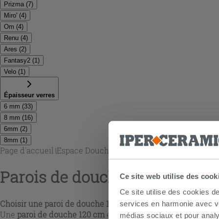
Prizma
(
7
)
Miro'
(
4
)
Om
(
4
)
Renu
(
4
)
Ares
(
2
)
Fantasy2
(
1
)
Velo
(
1
)
Épaisseur verres
6 mm
(
33
)
8 mm
(
16
)
6mm
(
2
)
8mm
(
1
)
Page d'accueil
\
Espace Douche
\
Parois de douche 120 cm
Parois de douche 120 cm
Ce site web utilise des cook
Ce site utilise des cookies d
Choisir une paroi de douche 120 cm selon votre espace
services en harmonie avec vos
Une
paroi de douche 120 cm
est un choix idéal pour une dou
médias sociaux et pour analy