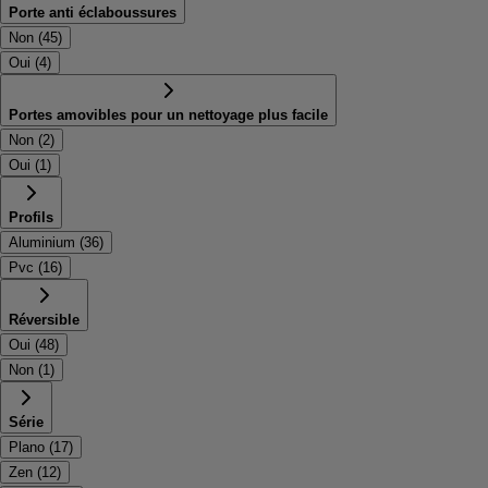
Porte anti éclaboussures
Non
(
45
)
Oui
(
4
)
Portes amovibles pour un nettoyage plus facile
Non
(
2
)
Oui
(
1
)
Profils
Aluminium
(
36
)
Pvc
(
16
)
Réversible
Oui
(
48
)
Non
(
1
)
Série
Plano
(
17
)
Zen
(
12
)