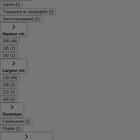
Satiné
(
6
)
Trasparent et sérigraphié
(
2
)
Semi-transparent
(
1
)
Hauteur cm
200
(
44
)
195
(
7
)
192
(
1
)
Largeur cm
120
(
46
)
100
(
1
)
122
(
1
)
160
(
1
)
Ouverture
Coulissante
(
2
)
Pliable
(
1
)