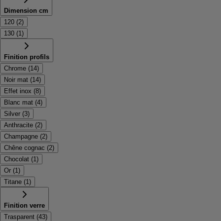
Dimension cm
120
(
2
)
130
(
1
)
Finition profils
Chrome
(
14
)
Noir mat
(
14
)
Effet inox
(
8
)
Blanc mat
(
4
)
Silver
(
3
)
Anthracite
(
2
)
Champagne
(
2
)
Chêne cognac
(
2
)
Chocolat
(
1
)
Or
(
1
)
Titane
(
1
)
Finition verre
Trasparent
(
43
)