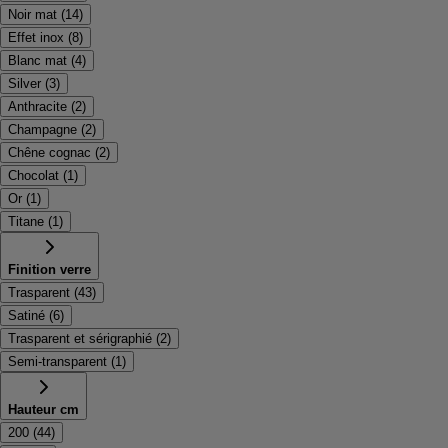
Noir mat
(
14
)
Effet inox
(
8
)
Blanc mat
(
4
)
Silver
(
3
)
Anthracite
(
2
)
Champagne
(
2
)
Chêne cognac
(
2
)
Chocolat
(
1
)
Or
(
1
)
Titane
(
1
)
Finition verre
Trasparent
(
43
)
Satiné
(
6
)
Trasparent et sérigraphié
(
2
)
Semi-transparent
(
1
)
Hauteur cm
200
(
44
)