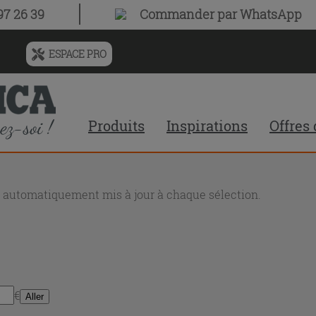
7 26 39
Commander par WhatsApp
ESPACE PRO
Menu
de
l'historique
des
Produits
Inspirations
Offres
recherches
et
du
contenu
recommandé
nt automatiquement mis à jour à chaque sélection.
du
site
€
Aller