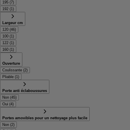
195
(
7
)
192
(
1
)
Largeur cm
120
(
46
)
100
(
1
)
122
(
1
)
160
(
1
)
Ouverture
Coulissante
(
2
)
Pliable
(
1
)
Porte anti éclaboussures
Non
(
45
)
Oui
(
4
)
Portes amovibles pour un nettoyage plus facile
Non
(
2
)