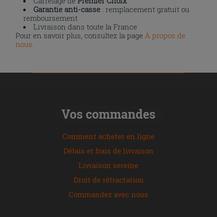
Carrelage de
Premier Choix
Garantie anti-casse
: remplacement gratuit ou
remboursement
Livraison dans toute la France
Pour en savoir plus, consultez la page
À propos de
nous
.
Vos commandes
Comment acheter en ligne
Délais et frais de livraison
Livraison sereine
Droit de rétractation
Commandez avec nous