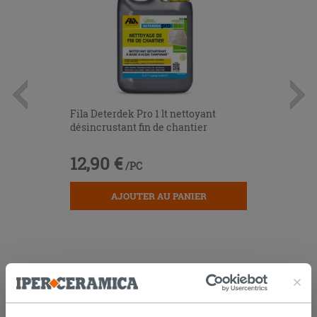
Fila Deterdek Pro 1 lt nettoyant
désincrustant fin de chantier
12,90 €
/PC
AJOUTER AU PANIER