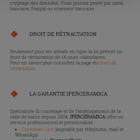
cryptage des données. Vous pouvez payer par carte
la touche « X », vous pourrez continuer à naviguer après
bancaire, Paypal ou virement bancaire.
l'installation des cookies techniques uniquement.
DROIT DE RÉTRACTATION
Seulement pour les achats en ligne la loi prévoit un
droit de rétractation de 14 jours calendaires.
Pour en savoir plus consultez la page du
droit de
rétractation
.
LA GARANTIE IPERCERAMICA
Spécialiste du carrelage et de l’aménagement de la
salle de bains depuis 2004,
IPERCERAMICA
offre un
service professionnel et personnalisé :
Customer Care
joignable par téléphone, mail et
WhatsApp