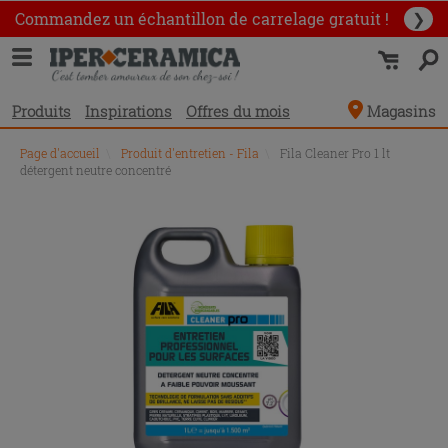
Commandez un échantillon
de carrelage gratuit !
❯
Produits
Inspirations
Offres du mois
Magasins
Page d'accueil
\
Produit d'entretien - Fila
\
Fila Cleaner Pro 1 lt
détergent neutre concentré