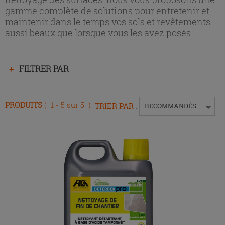
gamme complète de solutions pour entretenir et
maintenir dans le temps vos sols et revêtements.
aussi beaux que lorsque vous les avez posés.
Appuyez
FILTRER PAR
sur
la
touche
PRODUITS
( 1 - 5 sur 5 )
TRIER PAR
:
RECOMMANDÉS
Entrée
pour
replier
ou
développer
le
menu.