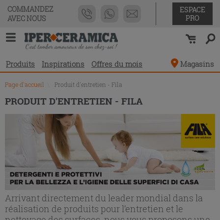
Liste
COMMANDEZ
ESPACE
des
PRO
AVEC NOUS
produits
Produits
Inspirations
Offres du mois
Magasins
Page d'accueil
\
Produit d'entretien - Fila
PRODUIT D'ENTRETIEN - FILA
Arrivant directement du leader mondial dans la
réalisation de produits pour l’entretien et le
nettoyage des surfaces. nous vous proposons une