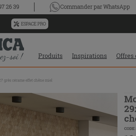
7 26 39
Commander par WhatsApp
ESPACE PRO
Menu
de
l'historique
des
Produits
Inspirations
Offres
recherches
et
du
contenu
7 grès cérame effet chêne miel
recommandé
du
site
Mo
29
ch
CODE :