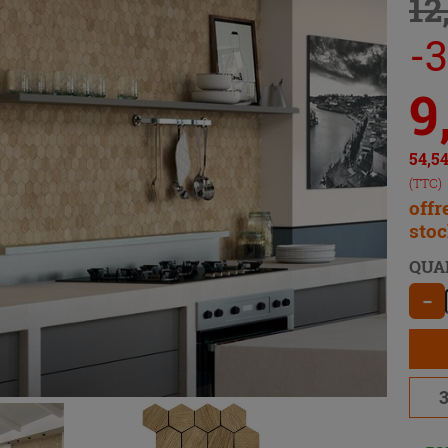
12
-
9
54,5
(TTC)
offr
sto
QUA
−