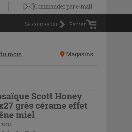
Panier
Commander par e-mail
d'achat
Se connecter
Panier
 du mois
Magasins
saïque Scott Honey
x27 grès cérame effet
êne miel
 73278