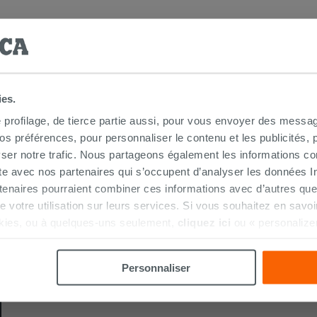
hoix
ies.
e profilage, de tierce partie aussi, pour vous envoyer des messag
 préférences, pour personnaliser le contenu et les publicités, p
ser notre trafic. Nous partageons également les informations c
TIONS ET TOUS LES PRODUITS COOR
ite avec nos partenaires qui s’occupent d’analyser les données Int
tenaires pourraient combiner ces informations avec d’autres que
r de votre utilisation sur leurs services. Si vous souhaitez en sav
kies, ou à quelques-uns seulement,
cliquez ici
ou « personalize
la touche « Acceptez tout ». En cliquant sur la touche « X », vou
n des cookies techniques uniquement.
Personnaliser