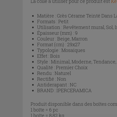
La colle à utiliser pour ce produit est
Ke
Matière :
Grès Cérame Teinté Dans 
Formats :
Petit
Utilisation :
Revêtement mural, Sol, I
Épaisseur (mm) :
9
Couleur :
Beige, Marron
Format (cm) :
29x27
Typologie :
Mosaiques
Effet :
Bois
Style :
Minimal, Moderne, Tendance, 
Qualité :
Premier Choix
Rendu :
Naturel
Rectifié :
Non
Antiderapant :
NC
BRAND :
IPERCERAMICA
Produit disponible dans des boîtes com
1 boîte = 6 pc
1 boîte = 8,82 kg