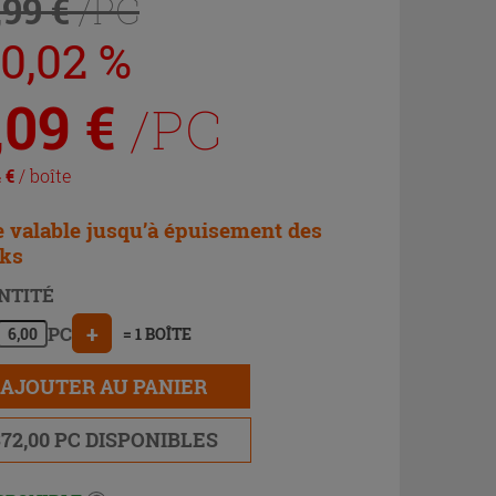
,99 €
/PC
30,02 %
,09
€
/PC
4
€
/ boîte
e valable jusqu’à épuisement des
cks
NTITÉ
+
PC
= 1 BOÎTE
AJOUTER AU PANIER
372,00 PC DISPONIBLES