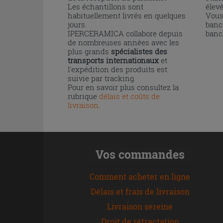
Les échantillons sont
élev
habituellement livrés en quelques
Vous
jours.
banc
IPERCERAMICA collabore depuis
banc
de nombreuses années avec les
plus grands
spécialistes des
transports internationaux
et
l'expédition des produits est
suivie par tracking.
Pour en savoir plus consultez la
rubrique
délais et coûts de
livraison
.
Vos commandes
Comment acheter en ligne
Délais et frais de livraison
Livraison sereine
Droit de rétractation