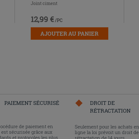
Joint ciment
12,99 €
/PC
AJOUTER AU PANIER
PAIEMENT SÉCURISÉ
DROIT DE
RÉTRACTATION
rocédure de paiement en
Seulement pour les achats e
 est sécurisée grâce aux
ligne la loi prévoit un droit de
ards et protocoles les plus
rétractation de 14 jours