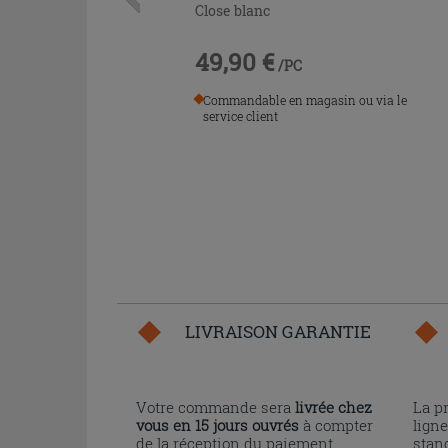
Close blanc
49,90 €
/PC
Commandable en magasin ou via le
service client
LIVRAISON GARANTIE
Votre commande sera
livrée chez
La p
vous en 15 jours ouvrés
à compter
ligne
de la réception du paiement.
stand