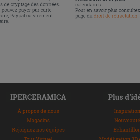
és de cryptage des données.
calendaires.
 pouvez payer par carte
Pour en savoir plus consultez
aire, Paypal ou virement
page du
droit de rétractation
.
aire.
IPERCERAMICA
Plus d’id
À propos de nous
Inspiratio
Magasins
Nouveauté
Rejoignez nos équipes
Échantillo
Tour Virtuel
Modélisation 3D 