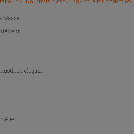
rakoll h40 No Limits blanc 25Kg - colle multifonction
La Masse
ntérieur
Rustique élégant
plètes.