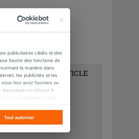
es publicitaires ciblés et des
our fournir des fonctions de
oncernant la manière dans
DONNÉS À CET ARTICLE
ernet, les publicités et les
 vous leur avez fournies ou
oir davantage ou refusez le
r ». Le consentement peut
s pourrez continuer à
Tout autoriser