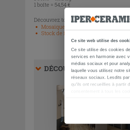
1 boîte =
54,54
€
Découvrez toute la collection
Mosaïque
Stock de fins de séries et seconds c
Ce site web utilise des cook
Ce site utilise des cookies d
services en harmonie avec vos
médias sociaux et pour analy
DÉCOUVREZ NOS SUGGES
laquelle vous utilisez notre s
réseaux sociaux. Lesdits par
qu’ils ont recueillies à parti
consentement à tous les coo
être exprimé en cliquant sur 
naviguer après l'installatio