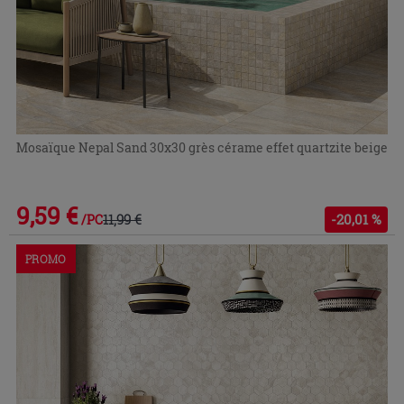
Mosaïque Nepal Sand 30x30 grès cérame effet quartzite beige
9,59 €
11,99 €
-20,01 %
/PC
PROMO