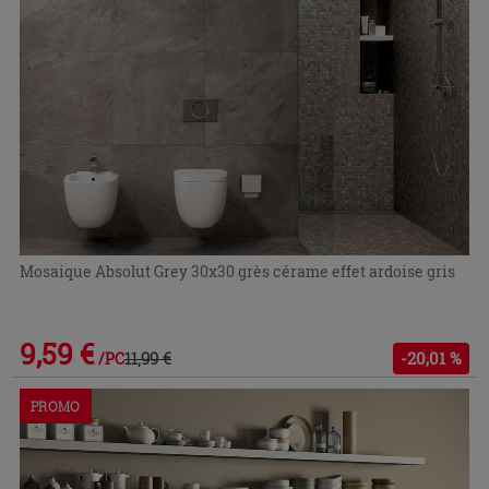
Mosaique Absolut Grey 30x30 grès cérame effet ardoise gris
9,59 €
11,99 €
-20,01 %
/PC
PROMO