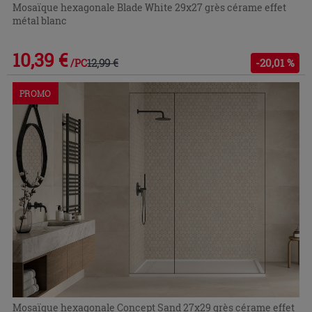
Mosaïque hexagonale Blade White 29x27 grès cérame effet
métal blanc
10,39 €
12,99 €
-20,01 %
/PC
PROMO
Mosaïque hexagonale Concept Sand 27x29 grès cérame effet