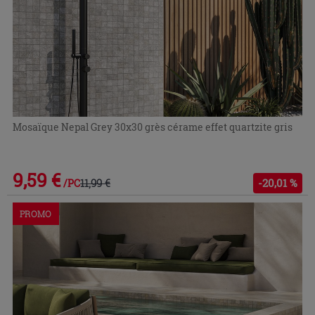
Mosaïque Nepal Grey 30x30 grès cérame effet quartzite gris
9,59 €
11,99 €
-20,01 %
/PC
PROMO