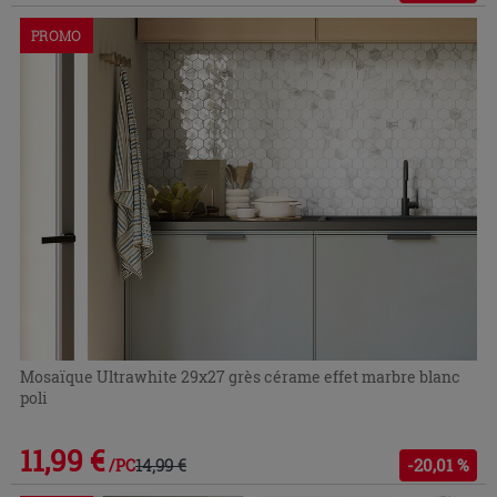
PROMO
Mosaïque Ultrawhite 29x27 grès cérame effet marbre blanc
poli
11,99 €
14,99 €
-20,01 %
/PC