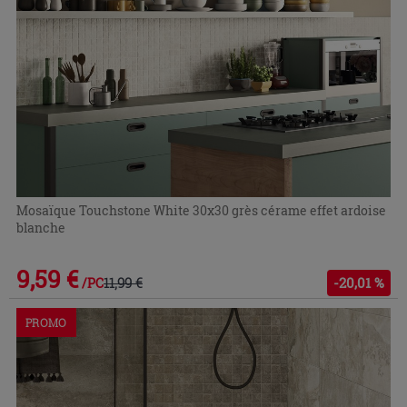
Mosaïque Touchstone White 30x30 grès cérame effet ardoise
blanche
9,59 €
11,99 €
-20,01 %
/PC
PROMO