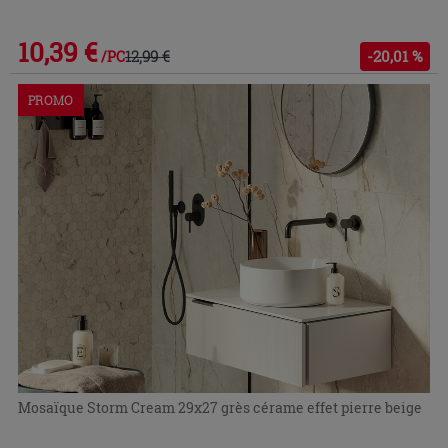
10,39 €
12,99 €
-20,01 %
/PC
PROMO
Mosaïque Storm Cream 29x27 grès cérame effet pierre beige