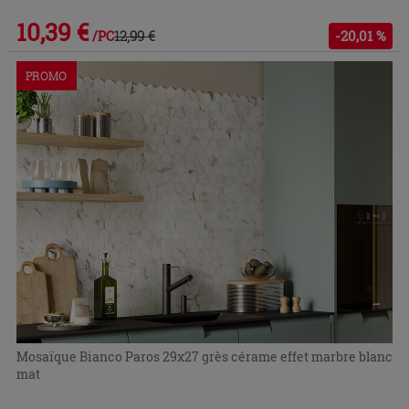
10,39 €
12,99 €
-20,01 %
/PC
PROMO
Mosaïque Bianco Paros 29x27 grès cérame effet marbre blanc
mat