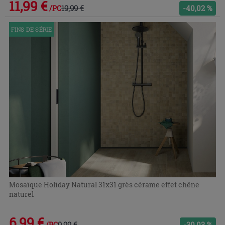
11,99 €
19,99 €
-40,02 %
/PC
FINS DE SÉRIE
Mosaïque Holiday Natural 31x31 grès cérame effet chêne
naturel
6,99 €
9,99 €
-30,03 %
/PC