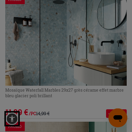
Mosaïque Waterfall Marbles 29x27 grès cérame effet marbre
bleu glacier poli brillant
11,99 €
14,99 €
-20,01 %
/PC
PROMO