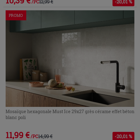
10,39 €
12,99 €
-20,01 %
/PC
PROMO
Mosaïque hexagonale Must Ice 29x27 grès cérame effet béton
blanc poli
11,99 €
14,99 €
-20,01 %
/PC