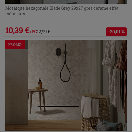
Mosaïque hexagonale Blade Grey 29x27 grès cérame effet
métal gris
10,39 €
12,99 €
-20,01 %
/PC
PROMO