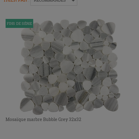
replier
ou
développer
FINS DE SÉRIE
le
menu.
Mosaïque marbre Bubble Grey 32x32