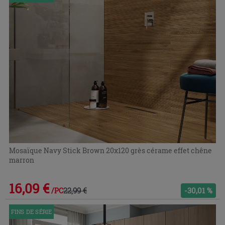
Mosaïque Navy Stick Brown 20x120 grès cérame effet chêne
marron
16,09 €
22,99 €
-30,01 %
/PC
FINS DE SÉRIE