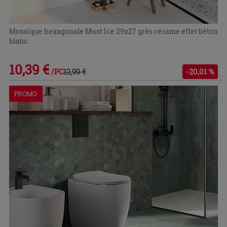
Mosaïque hexagonale Must Ice 29x27 grès cérame effet béton
blanc
10,39 €
12,99 €
-20,01 %
/PC
PROMO