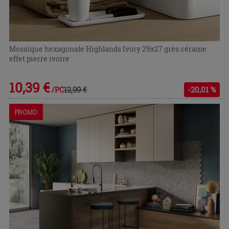
Mosaïque hexagonale Highlands Ivory 29x27 grès cérame
effet pierre ivoire
10,39 €
12,99 €
-20,01 %
/PC
PROMO