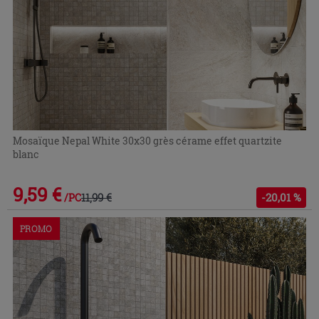
Mosaïque Nepal White 30x30 grès cérame effet quartzite
blanc
9,59 €
11,99 €
-20,01 %
/PC
PROMO