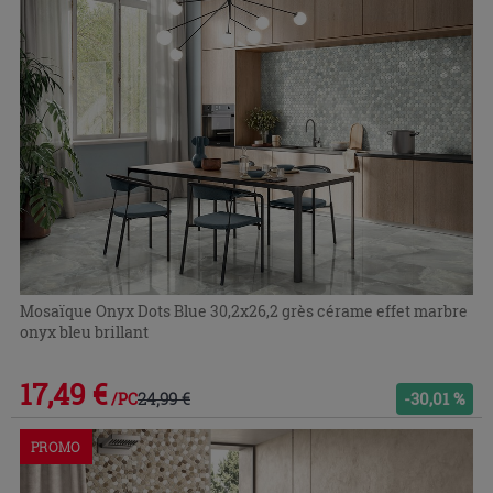
Mosaïque Onyx Dots Blue 30,2x26,2 grès cérame effet marbre
onyx bleu brillant
17,49 €
24,99 €
-30,01 %
/PC
PROMO