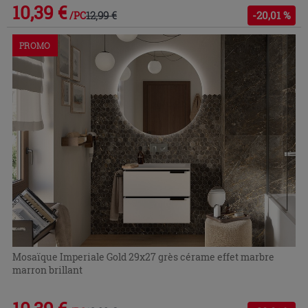
10,39 €
12,99 €
-20,01 %
/PC
PROMO
Mosaïque Imperiale Gold 29x27 grès cérame effet marbre
marron brillant