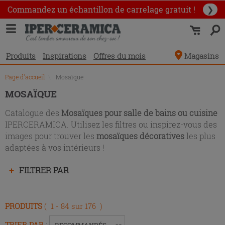
Liste
Commandez un échantillon
de carrelage gratuit !
❯
des
produits
Produits
Inspirations
Offres du mois
Magasins
Page d'accueil
\
Mosaïque
MOSAÏQUE
Catalogue des
Mosaïques pour salle de bains ou cuisine
IPERCERAMICA. Utilisez les filtres ou inspirez-vous des
images pour trouver les
mosaïques décoratives
les plus
adaptées à vos intérieurs !
Appuyez
FILTRER PAR
sur
la
touche
PRODUITS
( 1 - 84 sur 176 )
Entrée
pour
TRIER PAR
:
RECOMMANDÉS