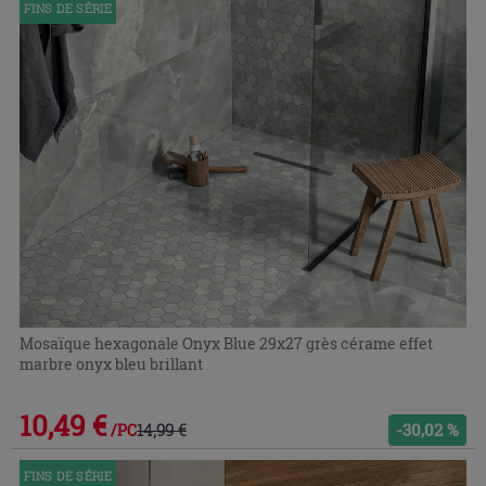
FINS DE SÉRIE
Mosaïque hexagonale Onyx Blue 29x27 grès cérame effet
marbre onyx bleu brillant
10,49 €
14,99 €
-30,02 %
/PC
FINS DE SÉRIE