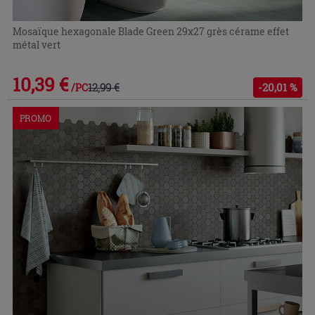
Mosaïque hexagonale Blade Green 29x27 grès cérame effet
métal vert
10,39 €
12,99 €
-20,01 %
/PC
PROMO