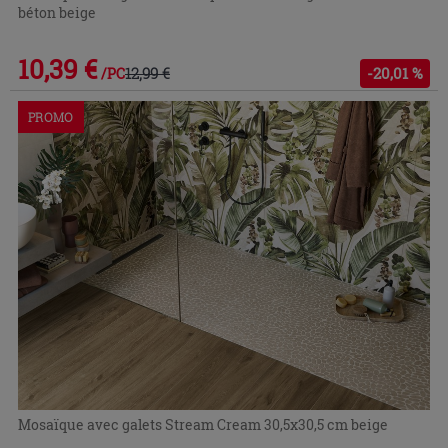
béton beige
10,39 €
12,99 €
-20,01 %
/PC
PROMO
Mosaïque avec galets Stream Cream 30,5x30,5 cm beige