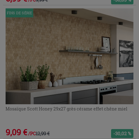
FINS DE SÉRIE
Mosaïque Scott Honey 29x27 grès cérame effet chêne miel
9,09 €
12,99 €
-30,02 %
/PC