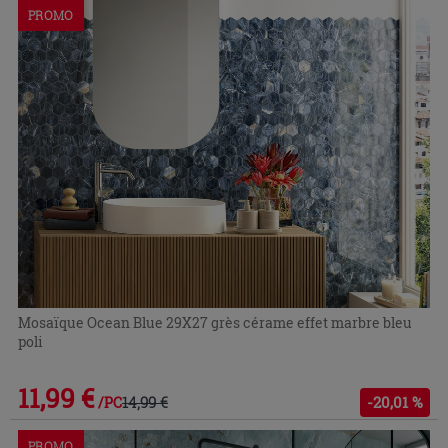
PROMO
Mosaïque Ocean Blue 29X27 grès cérame effet marbre bleu
poli
11,99 €
14,99 €
-20,01 %
/PC
PROMO