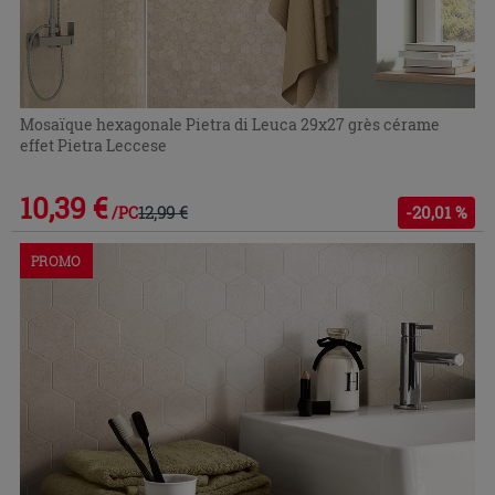
Mosaïque hexagonale Pietra di Leuca 29x27 grès cérame
effet Pietra Leccese
10,39 €
12,99 €
-20,01 %
/PC
PROMO