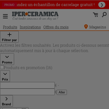
Commandez un échantillon
de carrelage gratuit !
❯
PROMO
PROMO
PROMO
PROMO
PROMO
PROMO
PROMO
PROMO
PROMO
PROMO
PROMO
PROMO
PROMO
PROMO
PROMO
PROMO
Produits
Inspirations
Offres du mois
Magasins
Filtrer par
Activez les filtres souhaités. Les produits ci-dessous seront
automatiquement mis à jour à chaque sélection.
Promo
Produits en promotion
(
16
)
Prix
€ -
€
Aller
Brand