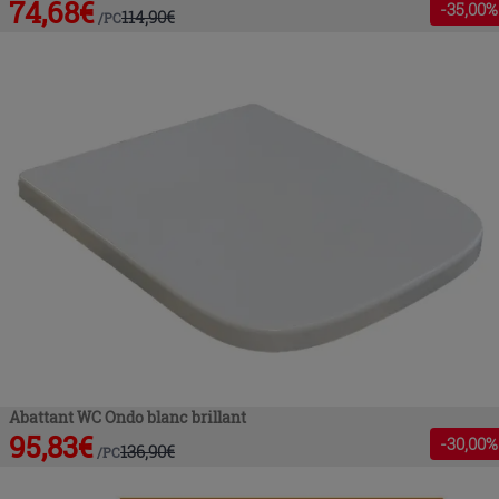
74,68
€
-
35
,00%
114,90
€
/
PC
Abattant WC Ondo blanc brillant
95,83
€
-
30
,00%
136,90
€
/
PC