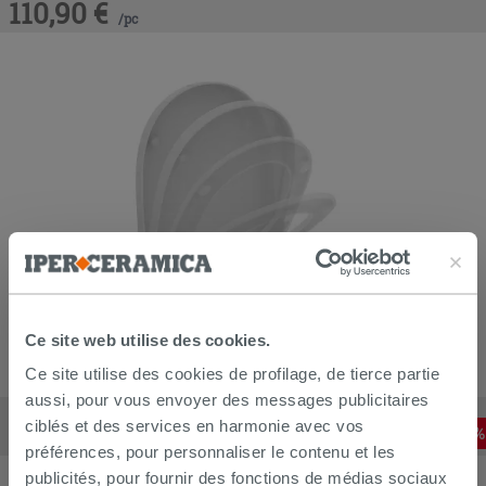
110,90
€
/
pc
Ce site web utilise des cookies.
Ce site utilise des cookies de profilage, de tierce partie
aussi, pour vous envoyer des messages publicitaires
Abattant wc enveloppant Ideal Standard i.Life O blanc brillant
ciblés et des services en harmonie avec vos
106,11
€
-
10
,00%
117,90
€
/
PC
préférences, pour personnaliser le contenu et les
publicités, pour fournir des fonctions de médias sociaux