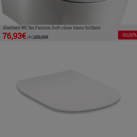
Abattant WC fin Fantom Soft-close blanc brillant
76,93
€
-
30
,00%
109,90
€
/
PC