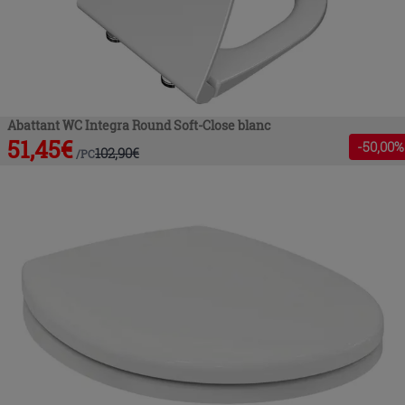
Abattant WC Integra Round Soft-Close blanc
51,45
€
-
50
,00%
102,90
€
/
PC