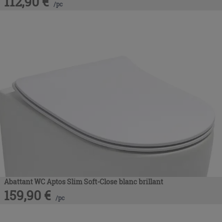
112,90
€
/
pc
Abattant WC Aptos Slim Soft-Close blanc brillant
159,90
€
/
pc