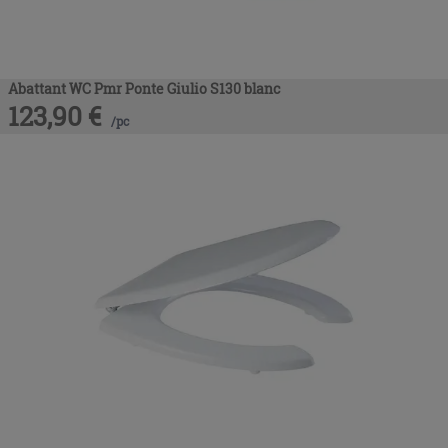
Abattant WC Pmr Ponte Giulio S130 blanc
123,90
€
/
pc