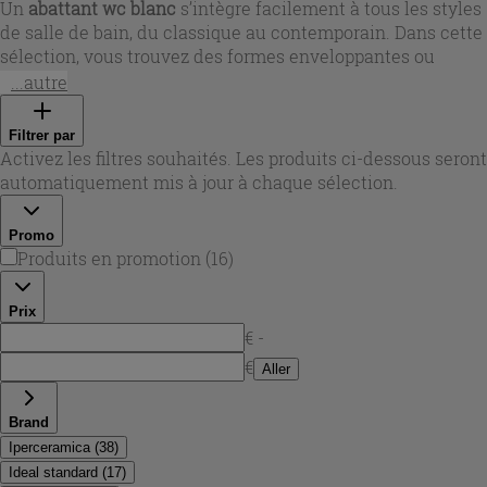
Un
abattant wc blanc
s’intègre facilement à tous les styles
de salle de bain, du classique au contemporain. Dans cette
sélection, vous trouvez des formes enveloppantes ou
plates, des versions slim pour un rendu discret, ainsi que
...autre
des modèles compatibles avec des cuvettes spécifiques (à
poser, suspendues ou avec contraintes d’installation). Pour
Filtrer par
une cohérence esthétique, plusieurs finitions sont
Activez les filtres souhaités. Les produits ci-dessous seront
disponibles, du blanc brillant lumineux au blanc mat plus
automatiquement mis à jour à chaque sélection.
sobre, afin de créer un ensemble harmonieux avec la
céramique.
Promo
Produits en promotion
(
16
)
Prix
€ -
€
Aller
Brand
Iperceramica
(
38
)
Ideal standard
(
17
)