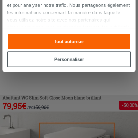
et pour analyser notre trafic. Nous partageons également
les informations concernant la manière dans laquelle
vous utilisez notre site avec nos partenaires qui
s’occupent d’analyser les données Internet, les publicités
et les réseaux sociaux. Lesdits partenaires pourraient
Tout autoriser
combiner ces informations avec d’autres que vous leur
avez fournies ou qu’ils ont recueillies à partir de votre
utilisation sur leurs services. Si vous souhaitez en savoir
Personnaliser
davantage ou refusez le consentement à tous les
cookies, ou à quelques-uns seulement,
cliquez ici
ou
« personalizer ». Le consentement peut être exprimé en
cliquant sur la touche « Acceptez tout ». En cliquant sur
la touche « X », vous pourrez continuer à naviguer après
Abattant WC Slim Soft-Close Moon blanc brillant
l'installation des cookies techniques uniquement.
79,95
€
-
50
,00%
159,90
€
/
PC