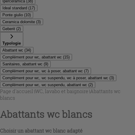
Iperceramica
(
38
)
Ideal standard
(
17
)
Ponte giulio
(
10
)
Ceramica dolomite
(
3
)
Geberit
(
2
)
Typologie
Abattant wc
(
34
)
Complément pour wc, abattant wc
(
15
)
Sanitaires, abattant wc
(
9
)
Complément pour wc, wc à poser, abattant wc
(
7
)
Complément pour wc, wc suspendu, wc à poser, abattant wc
(
3
)
Complément pour wc, wc suspendu, abattant wc
(
2
)
Page d'accueil
\
WC, lavabo et baignoire
\
Abattants wc
blancs
Abattants wc blancs
Choisir un abattant wc blanc adapté