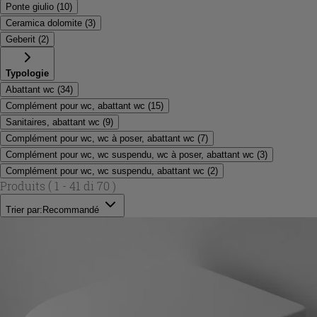
Ponte giulio
(
10
)
Ceramica dolomite
(
3
)
Geberit
(
2
)
Typologie
Abattant wc
(
34
)
Complément pour wc, abattant wc
(
15
)
Sanitaires, abattant wc
(
9
)
Complément pour wc, wc à poser, abattant wc
(
7
)
Complément pour wc, wc suspendu, wc à poser, abattant wc
(
3
)
Complément pour wc, wc suspendu, abattant wc
(
2
)
Produits
( 1 - 41 di 70 )
Trier par:
Recommandé