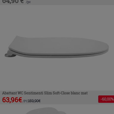
64,90
€
/
pc
Abattant WC Sentimenti Slim Soft-Close blanc mat
63,96
€
-
60
,00%
159,90
€
/
PC