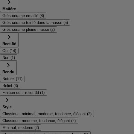
Matière
Grès cérame émaillé
(
8
)
Grès cérame teinté dans la masse
(
5
)
Grès cérame pleine masse
(
2
)
Rectifié
Oui
(
14
)
Non
(
1
)
Rendu
Naturel
(
11
)
Relief
(
3
)
Finition soft, relief 3d
(
1
)
Style
Classique, minimal, moderne, tendance, élégant
(
2
)
Classique, moderne, tendance, élégant
(
2
)
Minimal, moderne
(
2
)