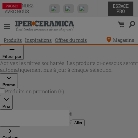
COMMANDEZ
ESPACE
PROMO
PROMO
PROMO
PROMO
PROMO
PROMO
PRO
AVEC NOUS
Produits
Inspirations
Offres du mois
Magasins
Filtrer par
Activez les filtres souhaités. Les produits ci-dessous seront
automatiquement mis à jour à chaque sélection.
Promo
Produits en promotion
(
6
)
Prix
€ -
€
Aller
Couleur