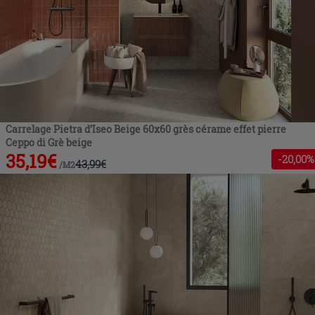
Carrelage Pietra d’Iseo Beige 60x60 grès cérame effet pierre
Ceppo di Grè beige
35,19
€
-
20
,00%
43,99
€
/
M2