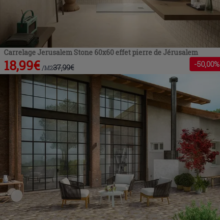
Carrelage Jerusalem Stone 60x60 effet pierre de Jérusalem
18,99
€
-
50
,00%
37,99
€
/
M2