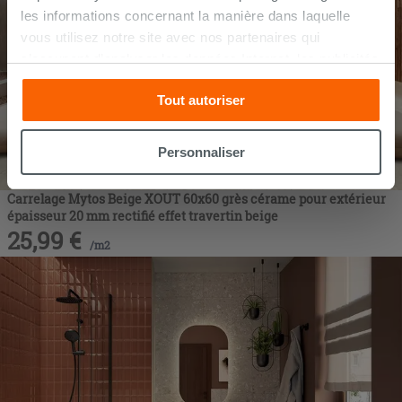
les informations concernant la manière dans laquelle
vous utilisez notre site avec nos partenaires qui
s’occupent d’analyser les données Internet, les publicités
et les réseaux sociaux. Lesdits partenaires pourraient
Tout autoriser
combiner ces informations avec d’autres que vous leur
avez fournies ou qu’ils ont recueillies à partir de votre
utilisation sur leurs services. Si vous souhaitez en savoir
Personnaliser
davantage ou refusez le consentement à tous les
cookies, ou à quelques-uns seulement,
cliquez ici
ou
Carrelage Mytos Beige XOUT 60x60 grès cérame pour extérieur
« personalizer ». Le consentement peut être exprimé en
épaisseur 20 mm rectifié effet travertin beige
cliquant sur la touche « Acceptez tout ». En cliquant sur
25,99
€
/
m2
la touche « X », vous pourrez continuer à naviguer après
l'installation des cookies techniques uniquement.