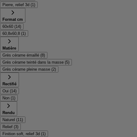
Pierre, relief 3d
(
1
)
Format cm
60x60
(
14
)
60,8x60,8
(
1
)
Matière
Grès cérame émaillé
(
8
)
Grès cérame teinté dans la masse
(
5
)
Grès cérame pleine masse
(
2
)
Rectifié
Oui
(
14
)
Non
(
1
)
Rendu
Naturel
(
11
)
Relief
(
3
)
Finition soft, relief 3d
(
1
)