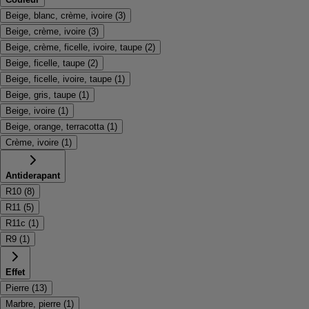
Beige, blanc, crème, ivoire
(
3
)
Beige, crème, ivoire
(
3
)
Beige, crème, ficelle, ivoire, taupe
(
2
)
Beige, ficelle, taupe
(
2
)
Beige, ficelle, ivoire, taupe
(
1
)
Beige, gris, taupe
(
1
)
Beige, ivoire
(
1
)
Beige, orange, terracotta
(
1
)
Crème, ivoire
(
1
)
Antiderapant
R10
(
8
)
R11
(
5
)
R11c
(
1
)
R9
(
1
)
Effet
Pierre
(
13
)
Marbre, pierre
(
1
)