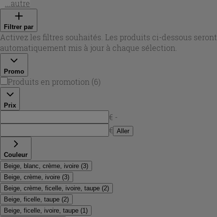
reproduisent le relief de la pierre avec un rendu naturel,
...autre
tandis que les teintes vont du sable à l’ivoire, avec des
nuances ficelle, taupe et beige chaud. Chez Iperceramica,
Filtrer par
vous trouverez des surfaces plus lisses pour un style
Activez les filtres souhaités. Les produits ci-dessous seront
minimaliste et d’autres plus structurées (effets ardoise,
automatiquement mis à jour à chaque sélection.
pierre patinée ou relief 3D) pour donner du caractère sans
alourdir la pièce.
Promo
Produits en promotion
(
6
)
Prix
€ -
€
Aller
Couleur
Beige, blanc, crème, ivoire
(
3
)
Beige, crème, ivoire
(
3
)
Beige, crème, ficelle, ivoire, taupe
(
2
)
Beige, ficelle, taupe
(
2
)
Beige, ficelle, ivoire, taupe
(
1
)