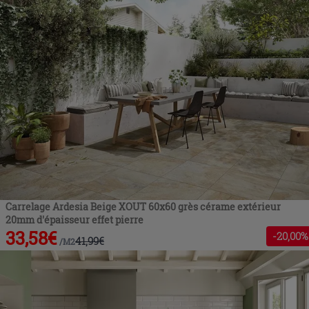
Carrelage Ardesia Beige XOUT 60x60 grès cérame extérieur
20mm d'épaisseur effet pierre
33,58
€
-
20
,00%
41,99
€
/
M2