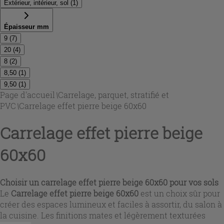
Extérieur, intérieur, sol
(
1
)
Épaisseur mm
9
(
7
)
20
(
4
)
8
(
2
)
8,50
(
1
)
9,50
(
1
)
Page d'accueil
\
Carrelage, parquet, stratifié et
PVC
\
Carrelage effet pierre beige 60x60
Carrelage effet pierre beige
60x60
Choisir un
carrelage effet pierre beige 60x60
pour vos sols
Le
Carrelage effet pierre beige 60x60
est un choix sûr pour
créer des espaces lumineux et faciles à assortir, du salon à
la cuisine. Les finitions mates et légèrement texturées