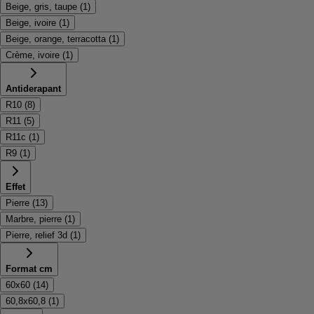
Beige, gris, taupe
(
1
)
Beige, ivoire
(
1
)
Beige, orange, terracotta
(
1
)
Crème, ivoire
(
1
)
Antiderapant
R10
(
8
)
R11
(
5
)
R11c
(
1
)
R9
(
1
)
Effet
Pierre
(
13
)
Marbre, pierre
(
1
)
Pierre, relief 3d
(
1
)
Format cm
60x60
(
14
)
60,8x60,8
(
1
)