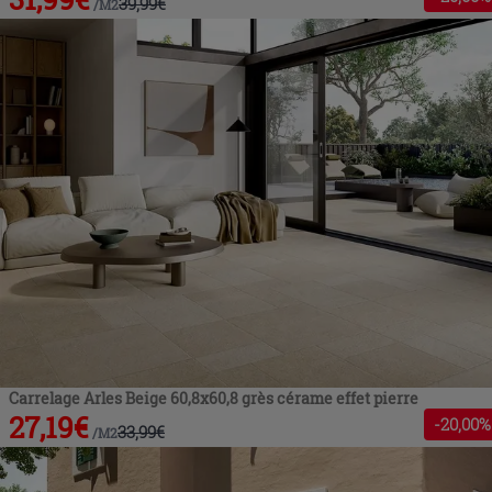
39,99
€
/
M2
Carrelage Arles Beige 60,8x60,8 grès cérame effet pierre
27,19
€
-
20
,00%
33,99
€
/
M2