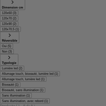
Dimension cm
120x60
(
3
)
120x70
(
2
)
120x90
(
2
)
120x70,5
(
1
)
Réversible
Oui
(
5
)
Non
(
3
)
Typologie
Lumière led
(
2
)
Allumage touch, biseauté, lumière led
(
1
)
Allumage touch, lumière led
(
1
)
Biseauté
(
1
)
Biseauté, sans illumination
(
1
)
Sans illumination
(
1
)
Sans illumination, avec rebord
(
1
)
Produits
( 1 - 8 di 8 )