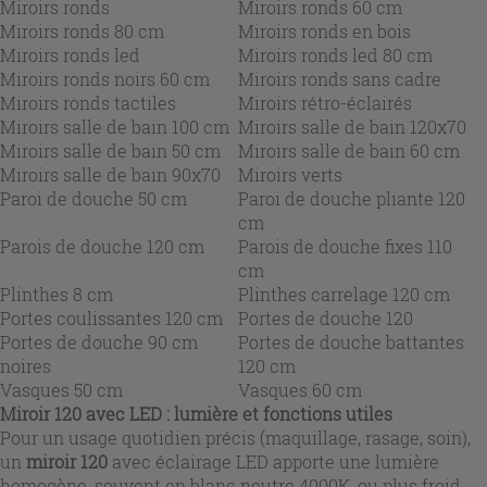
Miroirs ronds
Miroirs ronds 60 cm
Miroirs ronds 80 cm
Miroirs ronds en bois
Miroirs ronds led
Miroirs ronds led 80 cm
Miroirs ronds noirs 60 cm
Miroirs ronds sans cadre
Miroirs ronds tactiles
Miroirs rétro-éclairés
Miroirs salle de bain 100 cm
Miroirs salle de bain 120x70
Miroirs salle de bain 50 cm
Miroirs salle de bain 60 cm
Miroirs salle de bain 90x70
Miroirs verts
Paroi de douche 50 cm
Paroi de douche pliante 120
cm
Parois de douche 120 cm
Parois de douche fixes 110
cm
Plinthes 8 cm
Plinthes carrelage 120 cm
Portes coulissantes 120 cm
Portes de douche 120
Portes de douche 90 cm
Portes de douche battantes
noires
120 cm
Vasques 50 cm
Vasques 60 cm
Miroir 120
avec LED : lumière et fonctions utiles
Pour un usage quotidien précis (maquillage, rasage, soin),
un
miroir 120
avec éclairage LED apporte une lumière
homogène, souvent en blanc neutre 4000K, ou plus froid