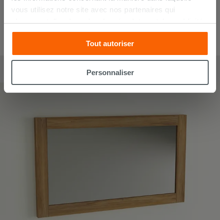
vous utilisez notre site avec nos partenaires qui
s’occupent d’analyser les données Internet, les publicités
et les réseaux sociaux. Lesdits partenaires pourraient
Tout autoriser
combiner ces informations avec d’autres que vous leur
avez fournies ou qu’ils ont recueillies à partir de votre
Miroir de salle de bains Olas Led 120x90 tactile
utilisation sur leurs services. Si vous souhaitez en savoir
314,00
€
Personnaliser
/
pc
davantage ou refusez le consentement à tous les
cookies, ou à quelques-uns seulement,
cliquez ici
ou
« personalizer ». Le consentement peut être exprimé en
cliquant sur la touche « Acceptez tout ». En cliquant sur
la touche « X », vous pourrez continuer à naviguer après
l'installation des cookies techniques uniquement.