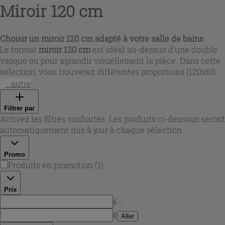
Miroir 120 cm
Choisir un
miroir 120 cm
adapté à votre salle de bains
Le format
miroir 120 cm
est idéal au-dessus d’une double
vasque ou pour agrandir visuellement la pièce. Dans cette
sélection, vous trouverez différentes proportions (120x60,
120x70, 120x90, 60x120) et des modèles réversibles pour
...autre
ajuster l’orientation selon votre installation. Côté finitions,
plusieurs styles cohabitent : bords polis ou biseautés, cadre
Filtrer par
discret en PVC, ou encore versions avec structure en acier
Activez les filtres souhaités. Les produits ci-dessous seront
inoxydable et diffuseur encastré, pour une intégration
automatiquement mis à jour à chaque sélection.
nette au mur.
Promo
Produits en promotion
(
1
)
Prix
€ -
€
Aller