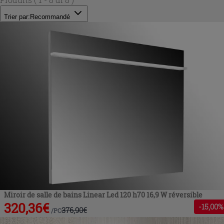
Trier par:
Recommandé
Miroir de salle de bains Linear Led 120 h70 16,9 W réversible
320,36
€
-
15
,00%
376,90
€
/
PC