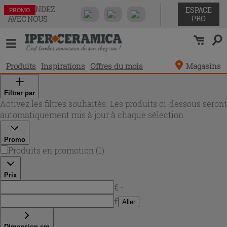
COMMANDEZ
ESPACE
PROMO
PRO
AVEC NOUS
Produits
Inspirations
Offres du mois
Magasins
Filtrer par
Activez les filtres souhaités. Les produits ci-dessous seront
automatiquement mis à jour à chaque sélection.
Promo
Produits en promotion
(
1
)
Prix
€ -
€
Aller
Dimension cm