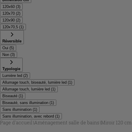
120x60
(
3
)
120x70
(
2
)
120x90
(
2
)
120x70,5
(
1
)
Réversible
Oui
(
5
)
Non
(
3
)
Typologie
Lumière led
(
2
)
Allumage touch, biseauté, lumière led
(
1
)
Allumage touch, lumière led
(
1
)
Biseauté
(
1
)
Biseauté, sans illumination
(
1
)
Sans illumination
(
1
)
Sans illumination, avec rebord
(
1
)
Page d'accueil
\
Aménagement salle de bains
\
Miroir 120 cm