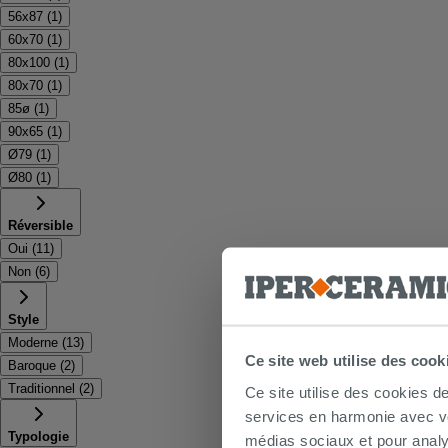
56x87
(
1
)
60x70
(
1
)
80x100
(
1
)
80x70
(
1
)
85ø
(
1
)
90x65
(
1
)
Ø79
(
1
)
Ø80
(
1
)
Réversible
Oui
(
11
)
Non
(
6
)
Style
Moderne
(
13
)
Ce site web utilise des cook
Baroque
(
2
)
Traditionnel
(
2
)
Ce site utilise des cookies d
services en harmonie avec vos
Typologie
médias sociaux et pour analy