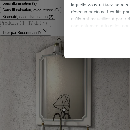
Sans illumination
(
9
)
laquelle vous utilisez notre s
Sans illumination, avec rebord
(
6
)
réseaux sociaux. Lesdits par
Biseauté, sans illumination
(
2
)
qu’ils ont recueillies à parti
Produits
( 1 - 17 di 17 )
consentement à tous les coo
être exprimé en cliquant sur 
Trier par:
Recommandé
naviguer après l'installatio