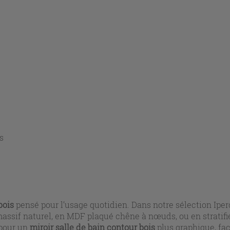
s
bois
pensé pour l’usage quotidien. Dans notre sélection Iper
ssif naturel, en MDF plaqué chêne à nœuds, ou en stratifié 
 pour un
miroir salle de bain contour bois
plus graphique, fa