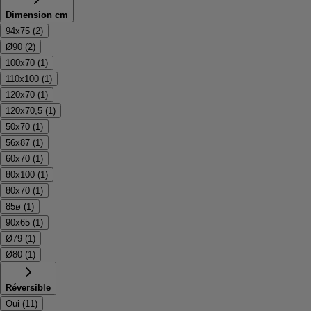
Dimension cm
94x75
(
2
)
Ø90
(
2
)
100x70
(
1
)
110x100
(
1
)
120x70
(
1
)
120x70,5
(
1
)
50x70
(
1
)
56x87
(
1
)
60x70
(
1
)
80x100
(
1
)
80x70
(
1
)
85ø
(
1
)
90x65
(
1
)
Ø79
(
1
)
Ø80
(
1
)
Réversible
Oui
(
11
)