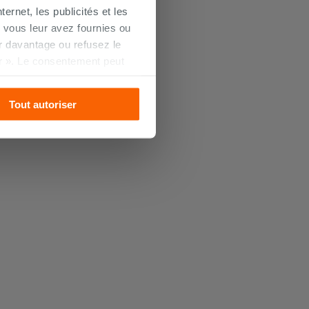
ernet, les publicités et les
 vous leur avez fournies ou
oir davantage ou refusez le
r ». Le consentement peut
s pourrez continuer à
Tout autoriser