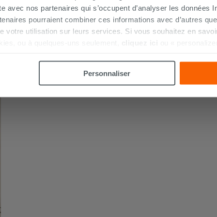
ite avec nos partenaires qui s’occupent d’analyser les données Int
tenaires pourraient combiner ces informations avec d’autres que
r de votre utilisation sur leurs services. Si vous souhaitez en sav
kies, ou à quelques-uns seulement,
cliquez ici
ou « personalize
la touche « Acceptez tout ». En cliquant sur la touche « X », vou
n des cookies techniques uniquement.
Personnaliser