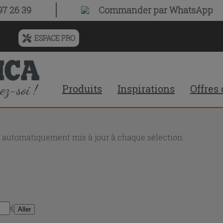
7 26 39
Commander par WhatsApp
ESPACE PRO
Menu
de
l'historique
des
Produits
Inspirations
Offres
recherches
et
du
contenu
recommandé
nt automatiquement mis à jour à chaque sélection.
du
site
€
Aller