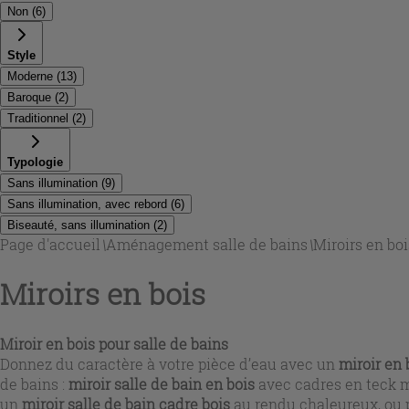
Non
(
6
)
Style
Moderne
(
13
)
Baroque
(
2
)
Traditionnel
(
2
)
Typologie
Sans illumination
(
9
)
Sans illumination, avec rebord
(
6
)
Biseauté, sans illumination
(
2
)
Page d'accueil
\
Aménagement salle de bains
\
Miroirs en boi
Miroirs en bois
Miroir en bois pour salle de bains
Donnez du caractère à votre pièce d’eau avec un
miroir en 
de bains :
miroir salle de bain en bois
avec cadres en teck ma
un
miroir salle de bain cadre bois
au rendu chaleureux, ou