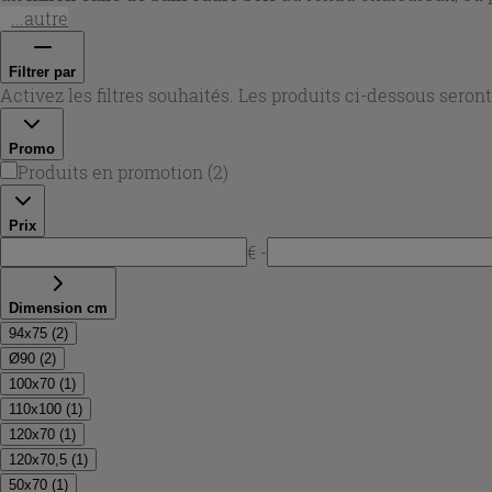
...autre
Filtrer par
Activez les filtres souhaités. Les produits ci-dessous sero
Promo
Produits en promotion
(
2
)
Prix
€ -
Dimension cm
94x75
(
2
)
Ø90
(
2
)
100x70
(
1
)
110x100
(
1
)
120x70
(
1
)
120x70,5
(
1
)
50x70
(
1
)