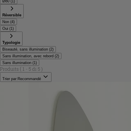
Ø80
(
1
)
Réversible
Non
(
4
)
Oui
(
1
)
Typologie
Biseauté, sans illumination
(
2
)
Sans illumination, avec rebord
(
2
)
Sans illumination
(
1
)
Produits
( 1 - 5 di 5 )
Trier par:
Recommandé