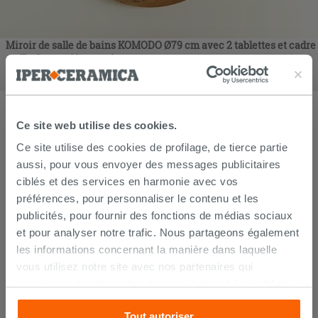
Miroir de salle de bains KOMODO Ø79 cm avec 2 tablettes et cadre
en Teck massif naturel
279,90
€
/
pc
Ce site web utilise des cookies.
Ce site utilise des cookies de profilage, de tierce partie
aussi, pour vous envoyer des messages publicitaires
ciblés et des services en harmonie avec vos
préférences, pour personnaliser le contenu et les
publicités, pour fournir des fonctions de médias sociaux
et pour analyser notre trafic. Nous partageons également
les informations concernant la manière dans laquelle
vous utilisez notre site avec nos partenaires qui
s’occupent d’analyser les données Internet, les publicités
et les réseaux sociaux. Lesdits partenaires pourraient
Tout autoriser
combiner ces informations avec d’autres que vous leur