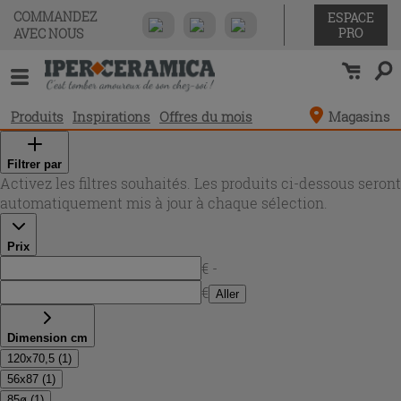
COMMANDEZ
ESPACE
PRO
AVEC NOUS
Produits
Inspirations
Offres du mois
Magasins
Filtrer par
Activez les filtres souhaités. Les produits ci-dessous seront
automatiquement mis à jour à chaque sélection.
Prix
€ -
€
Aller
Dimension cm
120x70,5
(
1
)
56x87
(
1
)
85ø
(
1
)