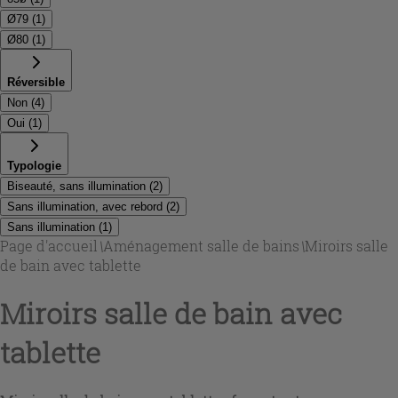
Ø79
(
1
)
Ø80
(
1
)
Réversible
Non
(
4
)
Oui
(
1
)
Typologie
Biseauté, sans illumination
(
2
)
Sans illumination, avec rebord
(
2
)
Sans illumination
(
1
)
Page d'accueil
\
Aménagement salle de bains
\
Miroirs salle
de bain avec tablette
Miroirs salle de bain avec
tablette