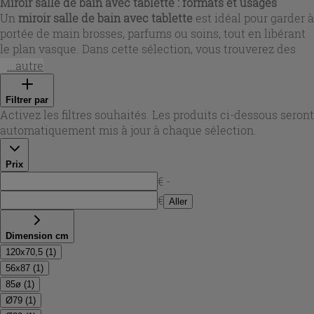
Miroir salle de bain avec tablette : formats et usages
Un
miroir salle de bain avec tablette
est idéal pour garder à
portée de main brosses, parfums ou soins, tout en libérant
le plan vasque. Dans cette sélection, vous trouverez des
modèles organiques en forme de goutte, des versions
...autre
rondes et des solutions plus structurées avec rangement :
le bon
miroir salle de bain tablette
dépend de votre espace
Filtrer par
et de vos habitudes. La tablette peut être intégrée en bois
Activez les filtres souhaités. Les produits ci-dessous seront
pour une présence chaleureuse ou pensée comme un
automatiquement mis à jour à chaque sélection.
élément fonctionnel discret, parfait pour organiser la zone
lavabo au quotidien.
Prix
€ -
€
Aller
Dimension cm
120x70,5
(
1
)
56x87
(
1
)
85ø
(
1
)
Ø79
(
1
)