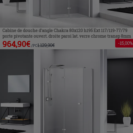
Cabine de douche d'angle Chakra 80x120 h195 Ext 117/119-77/79
porte pivotante ouvert. droite paroi lat. verre chrome transp 8mm
964,90
€
-
15
,00%
1.129,90
€
/
PC