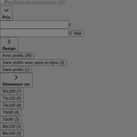
Produits en promotion
(
31
)
Prix
€ -
€
Aller
Design
Avec profils
(
36
)
Sans profils avec paroi en ligne
(
3
)
Sans profils
(
1
)
Dimension cm
80x100
(
7
)
70x120
(
5
)
70x100
(
4
)
70x90
(
4
)
70x80
(
3
)
80x120
(
3
)
80x140
(
3
)