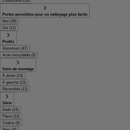
Coulissante
(
16
)
Portes amovibles pour un nettoyage plus facile
Non
(
28
)
Oui
(
12
)
Profils
Aluminium
(
47
)
Acier inoxydable
(
5
)
Sens de montage
À droite
(
14
)
À gauche
(
13
)
Réversible
(
12
)
Série
Dado
(
14
)
Plano
(
12
)
Chakra
(
9
)
Renu
(
8
)