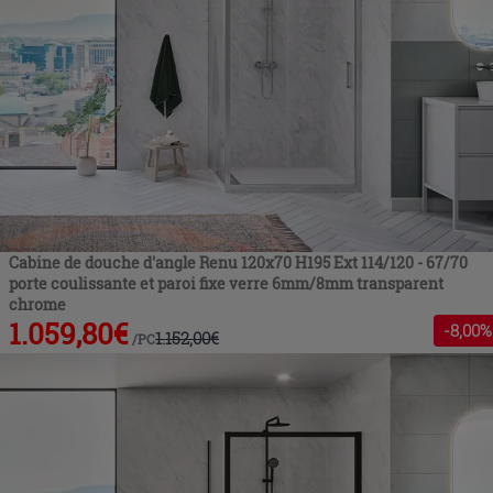
Cabine de douche d'angle Renu 120x70 H195 Ext 114/120 - 67/70
porte coulissante et paroi fixe verre 6mm/8mm transparent
chrome
1.059,80
€
-
8
,00%
1.152,00
€
/
PC