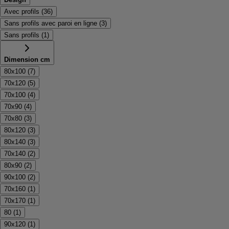
Avec profils
(
36
)
Sans profils avec paroi en ligne
(
3
)
Sans profils
(
1
)
Dimension cm
80x100
(
7
)
70x120
(
5
)
70x100
(
4
)
70x90
(
4
)
70x80
(
3
)
80x120
(
3
)
80x140
(
3
)
70x140
(
2
)
80x90
(
2
)
90x100
(
2
)
70x160
(
1
)
70x170
(
1
)
80
(
1
)
90x120
(
1
)