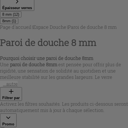
Épaisseur verres
8 mm
(
12
)
8mm
(
1
)
Page d'accueil
\
Espace Douche
\
Paroi de douche 8 mm
Paroi de douche 8 mm
Pourquoi choisir une paroi de douche 8mm
Une
paroi de douche 8mm
est pensée pour offrir plus de
rigidité, une sensation de solidité au quotidien et une
meilleure stabilité sur les grandes largeurs. Le verre
trempé transparent de 8 mm met en valeur la salle de bain
...autre
avec un rendu lumineux et minimaliste, tout en restant
facile à intégrer dans des styles différents. Avec
Filtrer par
Iperceramica, vous trouverez des solutions conçues pour
Activez les filtres souhaités. Les produits ci-dessous seront
une utilisation intensive, avec des finitions soignées et des
automatiquement mis à jour à chaque sélection.
profils adaptés aux installations modernes.
Promo