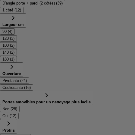
D'angle porte + paroi (2 côtés)
(
39
)
1 côté
(
12
)
Largeur cm
90
(
4
)
120
(
3
)
100
(
2
)
140
(
2
)
180
(
1
)
Ouverture
Pivotante
(
24
)
Coulissante
(
16
)
Portes amovibles pour un nettoyage plus facile
Non
(
28
)
Oui
(
12
)
Profils