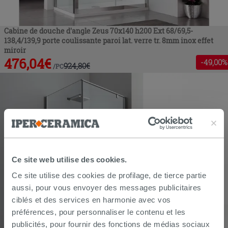
Cabine de douche d'angle Zeus 70x140 h200 Ext 68/69,5-
138,4/139,9 porte coulissante paroi lat. verre tr. 8mm inox effet
miroir
476,04
€
-
49
,00%
924,80
€
/
PC
Ce site web utilise des cookies.
Ce site utilise des cookies de profilage, de tierce partie
aussi, pour vous envoyer des messages publicitaires
ciblés et des services en harmonie avec vos
préférences, pour personnaliser le contenu et les
publicités, pour fournir des fonctions de médias sociaux