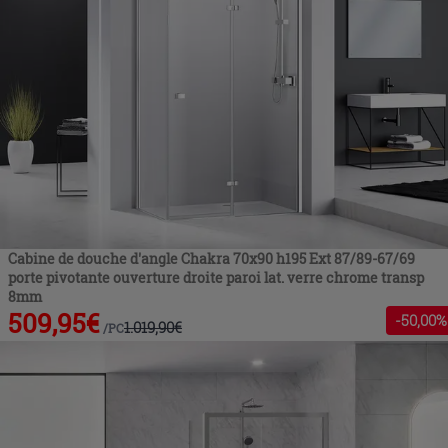
Cabine de douche d'angle Chakra 70x90 h195 Ext 87/89-67/69
porte pivotante ouverture droite paroi lat. verre chrome transp
8mm
509,95
€
-
50
,00%
1.019,90
€
/
PC