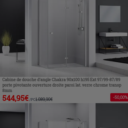
Cabine de douche d'angle Chakra 90x100 h195 Ext 97/99-87/89
porte pivotante ouverture droite paroi lat. verre chrome transp
8mm
544,95
€
-
50
,00%
1.089,90
€
/
PC