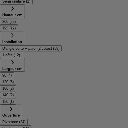
Semi cirulaire
(
1
)
Hauteur cm
200
(
35
)
195
(
17
)
Installation
D'angle porte + paroi (2 côtés)
(
39
)
1 côté
(
12
)
Largeur cm
90
(
4
)
120
(
3
)
100
(
2
)
140
(
2
)
180
(
1
)
Ouverture
Pivotante
(
24
)