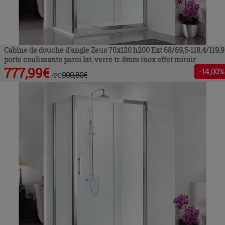
Cabine de douche d'angle Zeus 70x120 h200 Ext 68/69,5-118,4/119,9
porte coulissante paroi lat. verre tr. 8mm inox effet miroir
777,99
€
-
14
,00%
900,80
€
/
PC