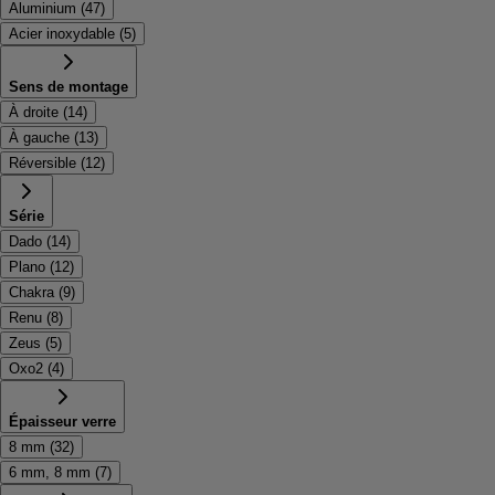
Aluminium
(
47
)
Acier inoxydable
(
5
)
Sens de montage
À droite
(
14
)
À gauche
(
13
)
Réversible
(
12
)
Série
Dado
(
14
)
Plano
(
12
)
Chakra
(
9
)
Renu
(
8
)
Zeus
(
5
)
Oxo2
(
4
)
Épaisseur verre
8 mm
(
32
)
6 mm, 8 mm
(
7
)