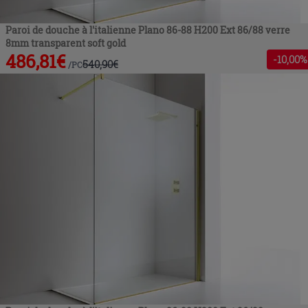
Paroi de douche à l'italienne Plano 86-88 H200 Ext 86/88 verre
8mm transparent soft gold
486,81
€
-
10
,00%
540,90
€
/
PC