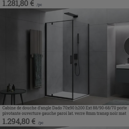
1.281,80
€
/
pc
Cabine de douche d'angle Dado 70x90 h200 Ext 88/90-68/70 porte
pivotante ouverture gauche paroi lat. verre 8mm transp noir mat
1.294,80
€
/
pc