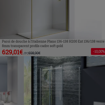
Paroi de douche à l'italienne Plano 136-138 H200 Ext 136/138 verre
8mm transparent profils cadre soft gold
629,01
€
-
10
,00%
698,90
€
/
PC