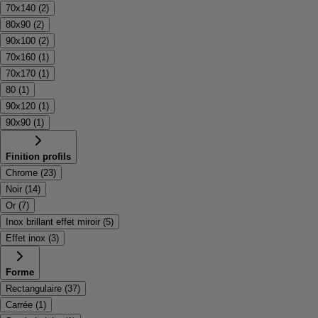
70x140
(
2
)
80x90
(
2
)
90x100
(
2
)
70x160
(
1
)
70x170
(
1
)
80
(
1
)
90x120
(
1
)
90x90
(
1
)
Finition profils
Chrome
(
23
)
Noir
(
14
)
Or
(
7
)
Inox brillant effet miroir
(
5
)
Effet inox
(
3
)
Forme
Rectangulaire
(
37
)
Carrée
(
1
)