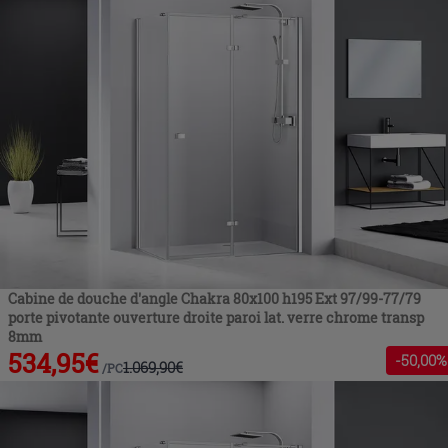
Cabine de douche d'angle Chakra 80x100 h195 Ext 97/99-77/79
porte pivotante ouverture droite paroi lat. verre chrome transp
8mm
534,95
€
-
50
,00%
1.069,90
€
/
PC