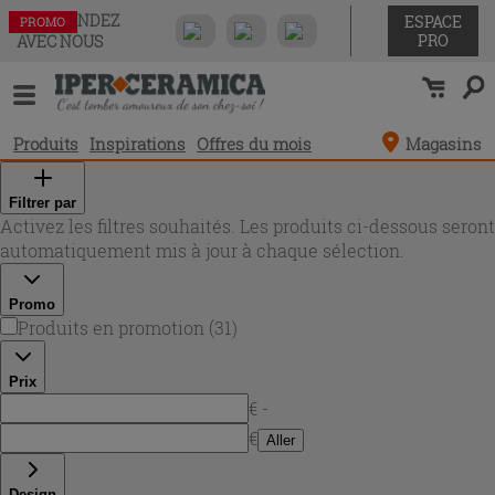
COMMANDEZ
ESPACE
PROMO
PROMO
PROMO
PROMO
PROMO
PROMO
PROMO
PROMO
PROMO
PROMO
PROMO
PROMO
PROMO
PROMO
PROMO
PROMO
PROMO
PROMO
PROMO
PROMO
PROMO
PROMO
PROMO
PROMO
PROMO
PROMO
PROMO
PROMO
PROMO
PROMO
PROMO
PRO
AVEC NOUS
Produits
Inspirations
Offres du mois
Magasins
Filtrer par
Activez les filtres souhaités. Les produits ci-dessous seront
automatiquement mis à jour à chaque sélection.
Promo
Produits en promotion
(
31
)
Prix
€ -
€
Aller
Design