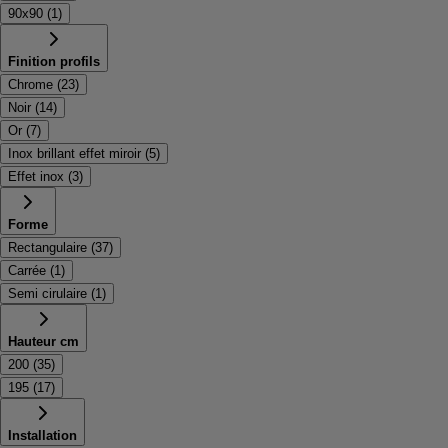
90x90
(
1
)
Finition profils
Chrome
(
23
)
Noir
(
14
)
Or
(
7
)
Inox brillant effet miroir
(
5
)
Effet inox
(
3
)
Forme
Rectangulaire
(
37
)
Carrée
(
1
)
Semi cirulaire
(
1
)
Hauteur cm
200
(
35
)
195
(
17
)
Installation