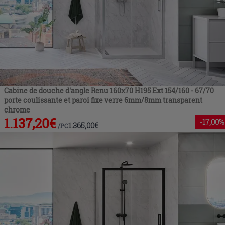
Cabine de douche d'angle Renu 160x70 H195 Ext 154/160 - 67/70
porte coulissante et paroi fixe verre 6mm/8mm transparent
chrome
1.137,20
€
-
17
,00%
1.365,00
€
/
PC