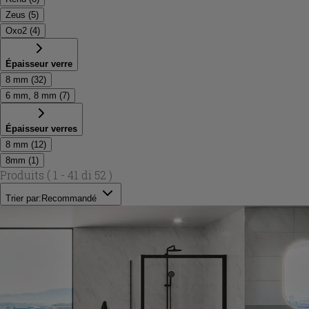
Zeus
(
5
)
Oxo2
(
4
)
Épaisseur verre
8 mm
(
32
)
6 mm, 8 mm
(
7
)
Épaisseur verres
8 mm
(
12
)
8mm
(
1
)
Produits
( 1 - 41 di 52 )
Trier par:
Recommandé