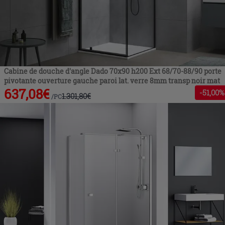
Cabine de douche d'angle Dado 70x90 h200 Ext 68/70-88/90 porte
pivotante ouverture gauche paroi lat. verre 8mm transp noir mat
637,08
€
-
51
,00%
1.301,80
€
/
PC