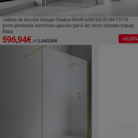
Cabine de douche d'angle Chakra 80x90 h195 Ext 87/89-77/79
porte pivotante ouverture gauche paroi lat. verre chrome transp
8mm
596,94
€
-
43
,00%
1.049,90
€
/
PC