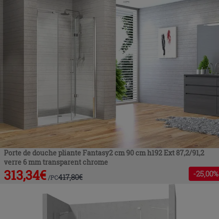
Porte de douche pliante Fantasy2 cm 90 cm h192 Ext 87,2/91,2
verre 6 mm transparent chrome
313,34
€
-
25
,00%
417,80
€
/
PC