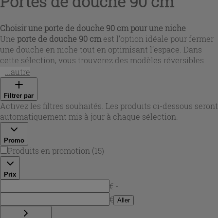
Portes de douche 90 cm
Choisir une
porte de douche 90 cm
pour une niche
Une
porte de douche 90 cm
est l’option idéale pour fermer
une douche en niche tout en optimisant l’espace. Dans
cette sélection, vous trouverez des modèles réversibles
(ouverture à droite ou à gauche) et des versions
...autre
extensibles, pratiques pour s’adapter aux petites variations
de mesure lors de la pose. Verre transparent ou satiné,
Filtrer par
hauteur 190, 195 ou 200 cm : la gamme couvre les besoins
Activez les filtres souhaités. Les produits ci-dessous seront
des salles de bain modernes comme des projets de
automatiquement mis à jour à chaque sélection.
rénovation, avec la fiabilité signée Iperceramica.
Promo
Produits en promotion
(
15
)
Prix
€ -
€
Aller