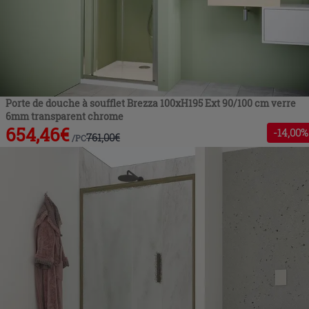
Porte de douche à soufflet Brezza 100xH195 Ext 90/100 cm verre
6mm transparent chrome
654,46
€
-
14
,00%
761,00
€
/
PC