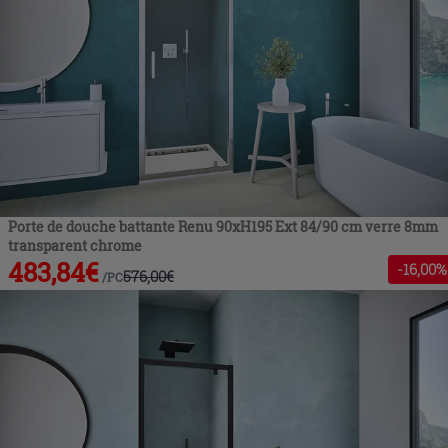
Porte de douche battante Renu 90xH195 Ext 84/90 cm verre 8mm
transparent chrome
483,84
€
-
16
,00%
576,00
€
/
PC