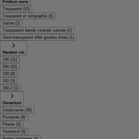
Finition verre
Trasparent
(
53
)
Trasparent et sérigraphié
(
6
)
Satiné
(
2
)
Transparent bande centrale satinée
(
2
)
Semi-transparent effet gouttes d’eau
(
1
)
Hauteur cm
195
(
31
)
200
(
20
)
190
(
9
)
192
(
3
)
190,2
(
1
)
Ouverture
Coulissante
(
38
)
Pivotante
(
9
)
Pliante
(
5
)
Tournesol
(
5
)
Portes battantes
(
4
)