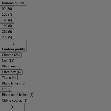
Dimension cm
90
(
36
)
100
(
7
)
190
(
6
)
180
(
5
)
210
(
5
)
230
(
5
)
Finition profils
Chrome
(
26
)
Noir
(
15
)
Blanc mat
(
8
)
Effet inox
(
4
)
Titane
(
4
)
Blanc brillant
(
3
)
Or
(
2
)
Blanc semi-brillant
(
1
)
Chêne cognac
(
1
)