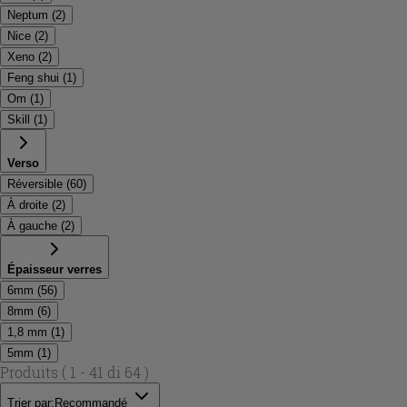
Neptum
(
2
)
Nice
(
2
)
Xeno
(
2
)
Feng shui
(
1
)
Om
(
1
)
Skill
(
1
)
Verso
Réversible
(
60
)
À droite
(
2
)
À gauche
(
2
)
Épaisseur verres
6mm
(
56
)
8mm
(
6
)
1,8 mm
(
1
)
5mm
(
1
)
Produits
( 1 - 41 di 64 )
Trier par:
Recommandé