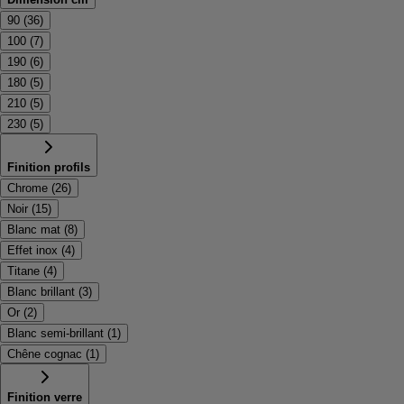
90
(
36
)
100
(
7
)
190
(
6
)
180
(
5
)
210
(
5
)
230
(
5
)
Finition profils
Chrome
(
26
)
Noir
(
15
)
Blanc mat
(
8
)
Effet inox
(
4
)
Titane
(
4
)
Blanc brillant
(
3
)
Or
(
2
)
Blanc semi-brillant
(
1
)
Chêne cognac
(
1
)
Finition verre