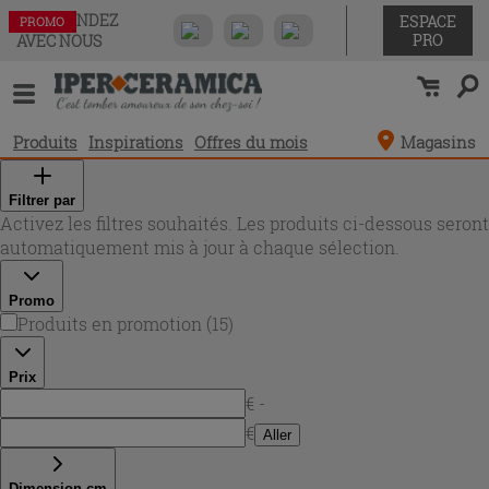
COMMANDEZ
ESPACE
PROMO
PROMO
PROMO
PROMO
PROMO
PROMO
PROMO
PROMO
PROMO
PROMO
PROMO
PROMO
PROMO
PROMO
PROMO
PRO
AVEC NOUS
Produits
Inspirations
Offres du mois
Magasins
Filtrer par
Activez les filtres souhaités. Les produits ci-dessous seront
automatiquement mis à jour à chaque sélection.
Promo
Produits en promotion
(
15
)
Prix
€ -
€
Aller
Dimension cm