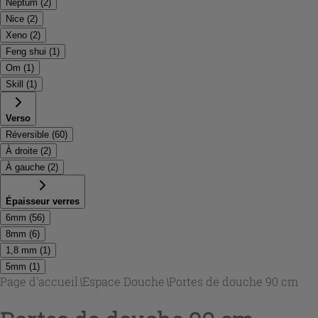
Neptum
(
2
)
Nice
(
2
)
Xeno
(
2
)
Feng shui
(
1
)
Om
(
1
)
Skill
(
1
)
Verso
Réversible
(
60
)
À droite
(
2
)
À gauche
(
2
)
Épaisseur verres
6mm
(
56
)
8mm
(
6
)
1,8 mm
(
1
)
5mm
(
1
)
Page d'accueil
\
Espace Douche
\
Portes de douche 90 cm