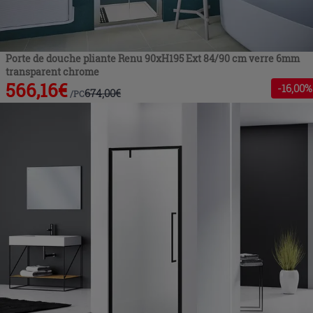
Porte de douche pliante Renu 90xH195 Ext 84/90 cm verre 6mm
transparent chrome
566,16
€
-
16
,00%
674,00
€
/
PC