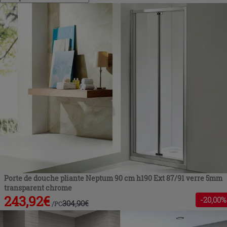
Porte de douche pliante Neptum 90 cm h190 Ext 87/91 verre 5mm
transparent chrome
243,92
€
-
20
,00%
304,90
€
/
PC