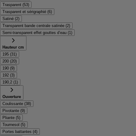
Trasparent
(
53
)
Trasparent et sérigraphié
(
6
)
Satiné
(
2
)
Transparent bande centrale satinée
(
2
)
Semi-transparent effet gouttes d’eau
(
1
)
Hauteur cm
195
(
31
)
200
(
20
)
190
(
9
)
192
(
3
)
190,2
(
1
)
Ouverture
Coulissante
(
38
)
Pivotante
(
9
)
Pliante
(
5
)
Tournesol
(
5
)
Portes battantes
(
4
)