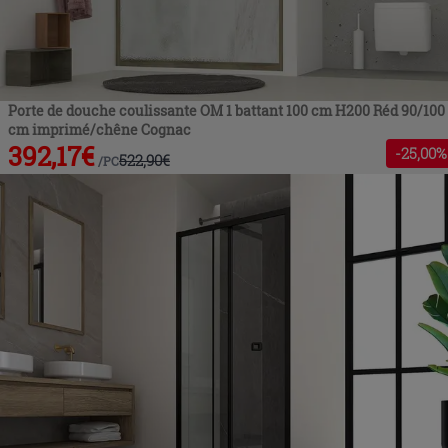
Porte de douche coulissante OM 1 battant 100 cm H200 Réd 90/100
cm imprimé/chêne Cognac
392,17
€
-
25
,00%
522,90
€
/
PC