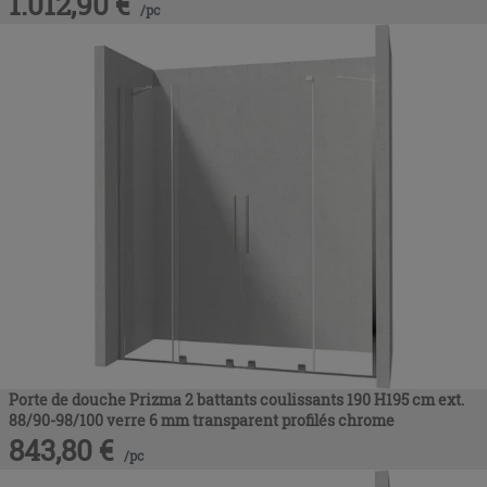
1.012,90
€
/
pc
Porte de douche Prizma 2 battants coulissants 190 H195 cm ext.
88/90-98/100 verre 6 mm transparent profilés chrome
843,80
€
/
pc