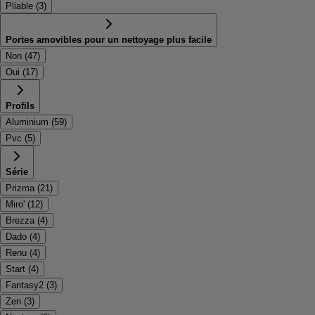
Pliable
(
3
)
Portes amovibles pour un nettoyage plus facile
Non
(
47
)
Oui
(
17
)
Profils
Aluminium
(
59
)
Pvc
(
5
)
Série
Prizma
(
21
)
Miro'
(
12
)
Brezza
(
4
)
Dado
(
4
)
Renu
(
4
)
Start
(
4
)
Fantasy2
(
3
)
Zen
(
3
)