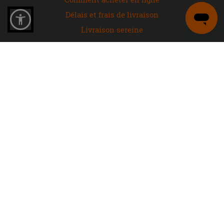
Délais et frais de livraison
Livraison sereine
Droit de rétractation
Commandez avec nous
IPERCERAMICA
À propos de nous
Magasins
Rejoignez nos équipes
Tour Virtuel
Contactez-nous
FAQ questions fréquentes
Plus d’idées