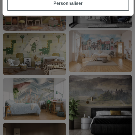
Si vous souhaitez en savoir davantage ou refusez le
Personnaliser
consentement à tous les cookies, ou à quelques-uns
seulement,
cliquez ici
ou « personalizer ». Le
consentement peut être exprimé en cliquant sur la touche
« Acceptez tout ». En cliquant sur la touche « X », vous
pourrez continuer à naviguer après l'installation des
cookies techniques uniquement.