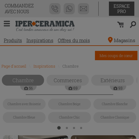
COMMANDEZ
ESPACE
PRO
AVEC NOUS
Produits
Inspirations
Offres du mois
Magasins
Mes coups de cœur
Page d'accueil
\
Inspirations
\
Chambre
Chambre
Commerces
Extérieurs
56
69
93
Chambre avec Boiserie
Chambre Beige
Chambre Blanche
Chambre Bleue
Chambre Chic
Chambre Classique