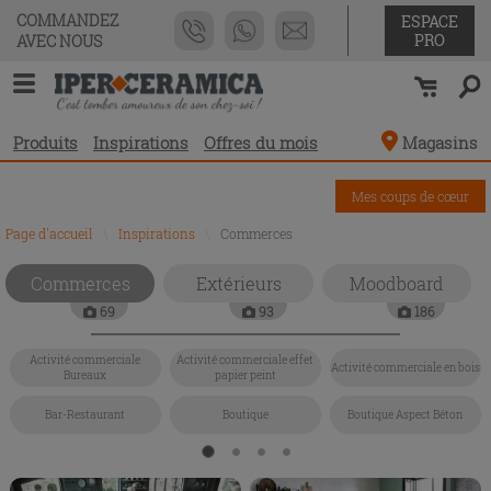
COMMANDEZ
ESPACE
PRO
AVEC NOUS
Produits
Inspirations
Offres du mois
Magasins
Mes coups de cœur
Page d'accueil
\
Inspirations
\
Commerces
Commerces
Extérieurs
Moodboard
69
93
186
Activité commerciale
Activité commerciale effet
Activité commerciale en bois
Bureaux
papier peint
Bar-Restaurant
Boutique
Boutique Aspect Béton