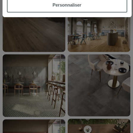
Si vous souhaitez en savoir davantage ou refusez le
Personnaliser
consentement à tous les cookies, ou à quelques-uns
seulement,
cliquez ici
ou « personalizer ». Le
consentement peut être exprimé en cliquant sur la touche
« Acceptez tout ». En cliquant sur la touche « X », vous
pourrez continuer à naviguer après l'installation des
cookies techniques uniquement.