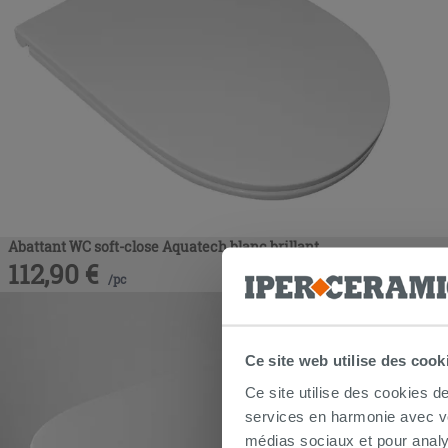
Abattant WC soft-close Aquatech blanc brillant
112,90
€
/
pc
Ce site web utilise des cook
Ce site utilise des cookies d
services en harmonie avec vos
médias sociaux et pour analy