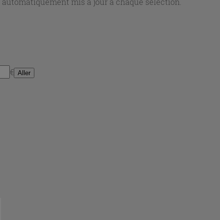
nt automatiquement mis à jour à chaque sélection.
€
Aller