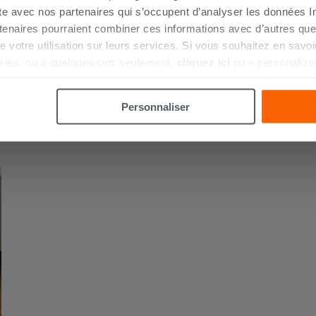
ite avec nos partenaires qui s’occupent d’analyser les données Int
tenaires pourraient combiner ces informations avec d’autres que
r de votre utilisation sur leurs services. Si vous souhaitez en sav
kies, ou à quelques-uns seulement,
cliquez ici
ou « personalize
la touche « Acceptez tout ». En cliquant sur la touche « X », vou
n des cookies techniques uniquement.
Personnaliser