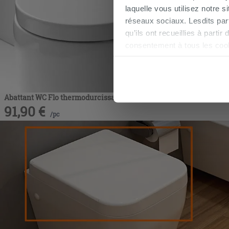
laquelle vous utilisez notre s
réseaux sociaux. Lesdits par
qu’ils ont recueillies à parti
consentement à tous les coo
être exprimé en cliquant sur 
naviguer après l'installatio
Abattant WC Flo thermodurcissant enveloppant blanc brillant
91,90
€
/
pc