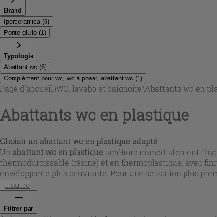
Brand
Iperceramica
(
6
)
Ponte giulio
(
1
)
Typologie
Abattant wc
(
6
)
Complément pour wc, wc à poser, abattant wc
(
1
)
Page d'accueil
\
WC, lavabo et baignoire
\
Abattants wc en pl
Abattants wc en plastique
Choisir un
abattant wc en plastique
adapté
Un
abattant wc en plastique
améliore immédiatement l’hygiè
thermodurcissable (résine) et en thermoplastique, avec fini
enveloppante plus couvrante. Pour une sensation plus prem
intensif et une tenue dans le temps.
...autre
Filtrer par