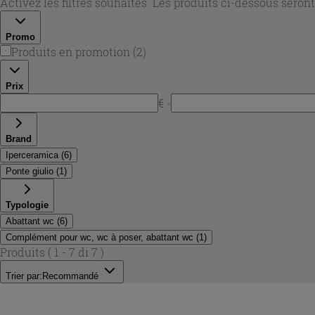
Activez les filtres souhaités. Les produits ci-dessous sero
Promo
Produits en promotion
(
2
)
Prix
€ -
Brand
Iperceramica
(
6
)
Ponte giulio
(
1
)
Typologie
Abattant wc
(
6
)
Complément pour wc, wc à poser, abattant wc
(
1
)
Produits
( 1 - 7 di 7 )
Trier par:
Recommandé