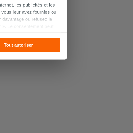
ernet, les publicités et les
 vous leur avez fournies ou
oir davantage ou refusez le
r ». Le consentement peut
s pourrez continuer à
Tout autoriser