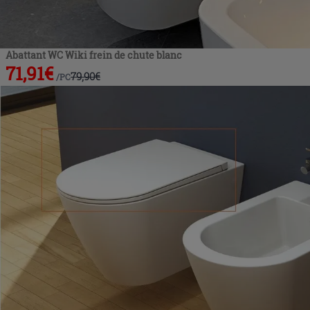
Abattant WC Wiki frein de chute blanc
71,91
€
79,90
€
/
PC