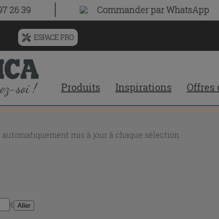
7 26 39
Commander par WhatsApp
ESPACE PRO
Menu
de
l'historique
des
Produits
Inspirations
Offres
recherches
et
du
contenu
recommandé
nt automatiquement mis à jour à chaque sélection.
du
site
€
Aller